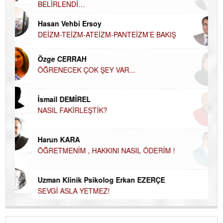
BELİRLENDİ…
Hü
Hasan Vehbi Ersoy
H
DEİZM-TEİZM-ATEİZM-PANTEİZM’E BAKIŞ
El
EC
Özge CERRAH
ÖĞRENECEK ÇOK ŞEY VAR...
Du
İN
NA
İsmail DEMİREL
NASIL FAKİRLEŞTİK?
Ku
Ço
Harun KARA
ÖĞRETMENİM , HAKKINI NASIL ÖDERİM !
Uzman Klinik Psikolog Erkan EZERÇE
SEVGİ ASLA YETMEZ!