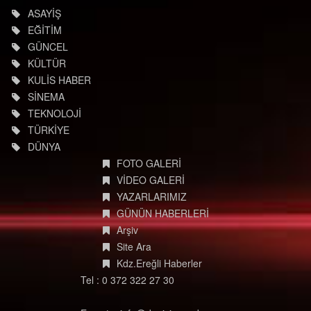
Tüm hakları saklıdır. İzinsiz kullanılamaz.
ASAYİŞ
EĞİTİM
GÜNCEL
KÜLTÜR
KULİS HABER
SİNEMA
TEKNOLOJİ
TÜRKİYE
DÜNYA
FOTO GALERİ
VİDEO GALERİ
YAZARLARIMIZ
GÜNÜN HABERLERİ
Arşiv
Site Ara
Kdz.Ereğli Haberler
Tel : 0 372 322 27 30