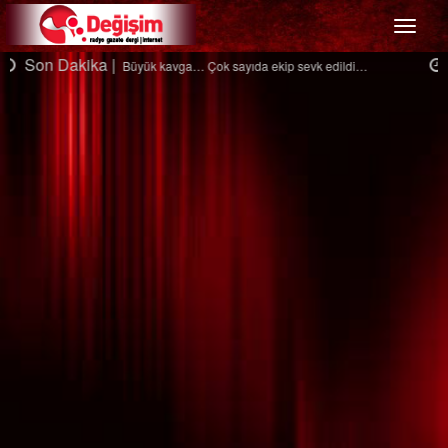
Menü
Son Dakika |
Ağaçtan düştü…