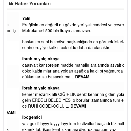
Haber Yorumları
Yalılı
Ereğlinin en değerli en gözde yeri yalı caddesi ve çevresidir.
 iç
Metrekaresi 500 bin liraya alamazsın.
başkanım seni belediye başkanlığında da görmek isteriz
senin ereyliye katkın çok oldu daha da olacaktır
ibrahim yalçınkaya
qaasvalt kansorejen madde mahalle aralarında asvalt döke
döke kaldırımlar ana yoldan aşağıda kaldı bi yağmurda
dükkanları su basacak ma
... DEVAMI
ibrahim yalçınkaya
kemer mezarlık altı CİĞİRLİK deniz kenarına giden yola
gelin EREĞLİ BELEDİYESİ o boruları zamanında tüm ereğli
de RUHİ CÖBEKOĞLU
... DEVAMI
AMI
ibogemici
yaz geldi layyy layyy layy lom festivalleri başladı biz halk