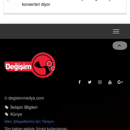
ekmek fabrikası kent lokantası diyoruz ağacum yaz
konserleri diyor
Toggle
navigat
© degisimmedya.com
İletişim Bilgileri
Künye
İstek, Şikayetleriniz İçin Tıklayın