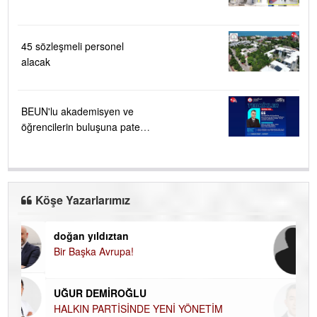
45 sözleşmeli personel
alacak
BEUN'lu akademisyen ve
öğrencilerin buluşuna patent
verildi
Köşe Yazarlarımız
doğan yıldıztan
Di
Bir Başka Avrupa!
KA
Ha
UĞUR DEMİROĞLU
DÜ
AH
HALKIN PARTİSİNDE YENİ YÖNETİM