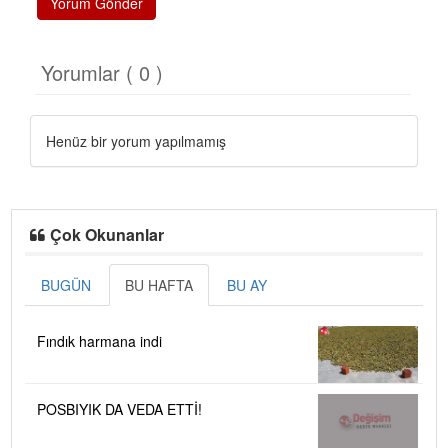
Yorum Gönder
Yorumlar ( 0 )
Henüz bir yorum yapılmamış
Çok Okunanlar
BUGÜN
BU HAFTA
BU AY
Fındık harmana indi
POSBIYIK DA VEDA ETTİ!