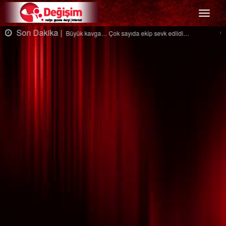
Menü
Son Dakika |
Ağaçtan düştü…