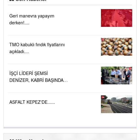
Geri manevra yapayım
derken!....
TMO kabuklı fındık fiyatlarını
açıkladı....
İŞÇİ LİDERİ ŞEMSİ
DENİZER, KABRİ BAŞINDA
ANILDI.....
ASFALT KEPEZ'DE......