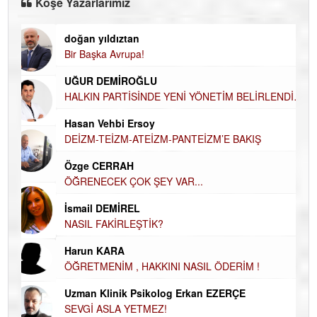
Köşe Yazarlarımız
doğan yıldıztan
Di
Bir Başka Avrupa!
KA
Ha
UĞUR DEMİROĞLU
DÜ
AH
HALKIN PARTİSİNDE YENİ YÖNETİM
BELİRLENDİ…
Hü
Hasan Vehbi Ersoy
H
DEİZM-TEİZM-ATEİZM-PANTEİZM’E BAKIŞ
El
EC
Özge CERRAH
ÖĞRENECEK ÇOK ŞEY VAR...
Du
İN
NA
İsmail DEMİREL
NASIL FAKİRLEŞTİK?
Ku
Ço
Harun KARA