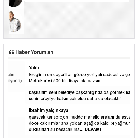
ÖĞRETMENİM , HAKKINI NASIL ÖDERİM !
Uzman Klinik Psikolog Erkan EZERÇE
SEVGİ ASLA YETMEZ!
Haber Yorumları
Yalılı
Ereğlinin en değerli en gözde yeri yalı caddesi ve çevresidir.
 iç
Metrekaresi 500 bin liraya alamazsın.
başkanım seni belediye başkanlığında da görmek isteriz
senin ereyliye katkın çok oldu daha da olacaktır
ibrahim yalçınkaya
qaasvalt kansorejen madde mahalle aralarında asvalt döke
döke kaldırımlar ana yoldan aşağıda kaldı bi yağmurda
dükkanları su basacak ma
... DEVAMI