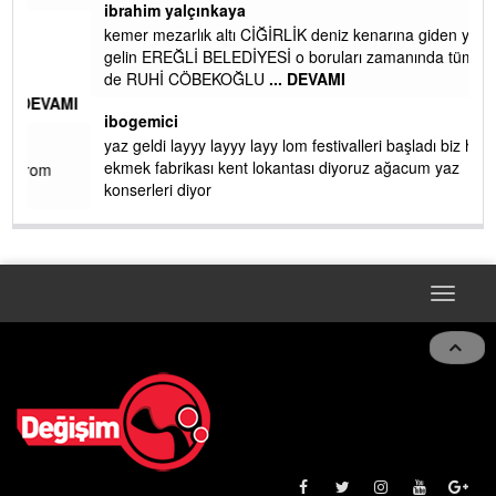
ibrahim yalçınkaya
kemer mezarlık altı CİĞİRLİK deniz kenarına giden yola
gelin EREĞLİ BELEDİYESİ o boruları zamanında tüm ereğli
de RUHİ CÖBEKOĞLU
... DEVAMI
AMI
ibogemici
yaz geldi layyy layyy layy lom festivalleri başladı biz halk
ekmek fabrikası kent lokantası diyoruz ağacum yaz
konserleri diyor
Toggle
navigat