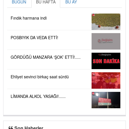
BUGÜN
BU HAFTA
BU AY
Fındık harmana indi
POSBIYIK DA VEDA ETTİ!
GÖRDÜĞÜ MANZARA ‘ŞOK’ ETTİ!.....
Ehliyet sevinci birkaç saat sürdü
LİMANDA ALKOL YASAĞI!......
Son Haberler