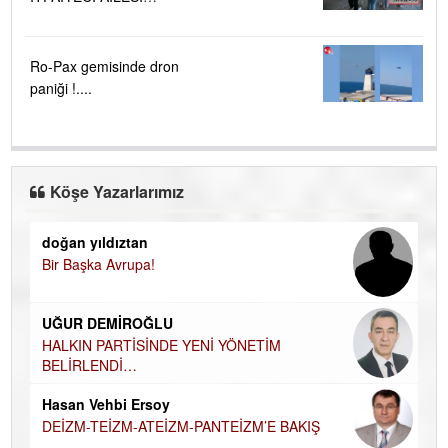
BÜYÜYOR...
Ro-Pax gemisinde dron
paniği !....
Köşe Yazarlarımız
doğan yıldıztan
Di
Bir Başka Avrupa!
KA
Ha
UĞUR DEMİROĞLU
DÜ
AH
HALKIN PARTİSİNDE YENİ YÖNETİM
BELİRLENDİ…
Hü
Hasan Vehbi Ersoy
H
DEİZM-TEİZM-ATEİZM-PANTEİZM’E BAKIŞ
El