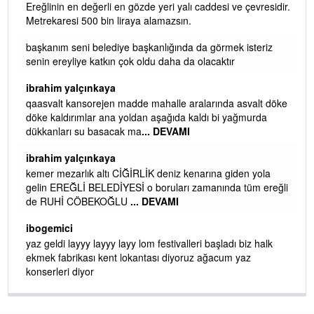
Ereğlinin en değerli en gözde yeri yalı caddesi ve çevresidir.
 iç
Metrekaresi 500 bin liraya alamazsın.
başkanım seni belediye başkanlığında da görmek isteriz
senin ereyliye katkın çok oldu daha da olacaktır
ibrahim yalçınkaya
qaasvalt kansorejen madde mahalle aralarında asvalt döke
döke kaldırımlar ana yoldan aşağıda kaldı bi yağmurda
dükkanları su basacak ma
... DEVAMI
ibrahim yalçınkaya
kemer mezarlık altı CİĞİRLİK deniz kenarına giden yola
gelin EREĞLİ BELEDİYESİ o boruları zamanında tüm ereğli
de RUHİ CÖBEKOĞLU
... DEVAMI
AMI
ibogemici
yaz geldi layyy layyy layy lom festivalleri başladı biz halk
ekmek fabrikası kent lokantası diyoruz ağacum yaz
konserleri diyor