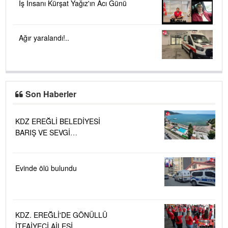
İş İnsanı Kürşat Yağız'ın Acı Günü
Ağır yaralandı!..
Son Haberler
KDZ EREĞLİ BELEDİYESİ
BARIŞ VE SEVGİ
PLAJLARINDA DENİZ SUYU
KALİTESİ "MÜKEMMEL"
Evinde ölü bulundu
KDZ. EREĞLİ'DE GÖNÜLLÜ
İTFAİYECİ AİLESİ