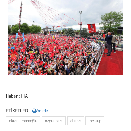
Haber
: İHA
ETİKETLER :
Yazdır
ekrem imamoğlu
özgür özel
düzce
mektup