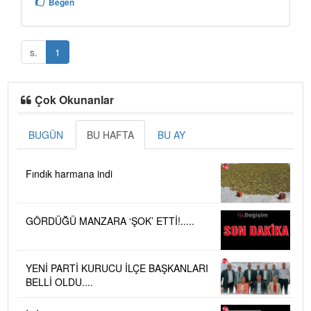
Beğen
s.
1
Çok Okunanlar
BUGÜN
BU HAFTA
BU AY
Fındık harmana indi
GÖRDÜĞÜ MANZARA ‘ŞOK’ ETTİ!.....
YENİ PARTİ KURUCU İLÇE BAŞKANLARI
BELLİ OLDU....