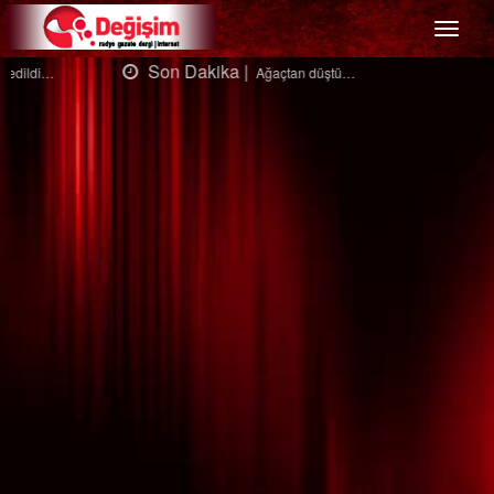
Menü
Son Dakika |
Ağaçtan düştü…