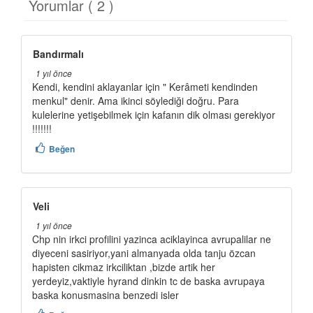
Yorumlar ( 2 )
Bandırmalı
1 yıl önce
Kendi, kendini aklayanlar için " Kerâmeti kendinden
menkul" denir. Ama ikinci söylediği doğru. Para
kulelerine yetişebilmek için kafanın dik olması gerekiyor
!!!!!!!
Beğen
Veli
1 yıl önce
Chp nin irkci profilini yazinca aciklayinca avrupalilar ne
diyeceni sasiriyor,yani almanyada olda tanju özcan
hapisten cikmaz irkciliktan ,bizde artik her
yerdeyiz,vaktiyle hyrand dinkin tc de baska avrupaya
baska konusmasina benzedi isler