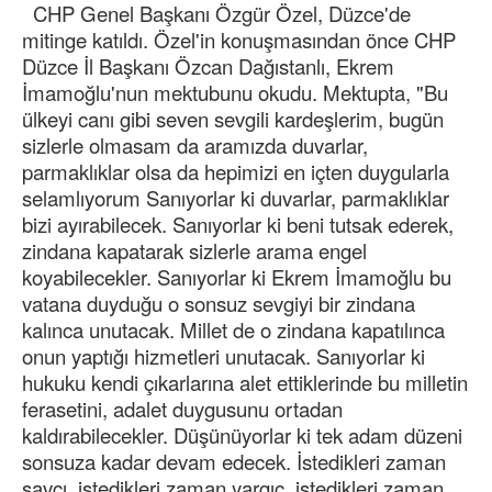
CHP Genel Başkanı Özgür Özel, Düzce'de
mitinge katıldı. Özel'in konuşmasından önce CHP
Düzce İl Başkanı Özcan Dağıstanlı, Ekrem
İmamoğlu'nun mektubunu okudu. Mektupta, "Bu
ülkeyi canı gibi seven sevgili kardeşlerim, bugün
sizlerle olmasam da aramızda duvarlar,
parmaklıklar olsa da hepimizi en içten duygularla
selamlıyorum Sanıyorlar ki duvarlar, parmaklıklar
bizi ayırabilecek. Sanıyorlar ki beni tutsak ederek,
zindana kapatarak sizlerle arama engel
koyabilecekler. Sanıyorlar ki Ekrem İmamoğlu bu
vatana duyduğu o sonsuz sevgiyi bir zindana
kalınca unutacak. Millet de o zindana kapatılınca
onun yaptığı hizmetleri unutacak. Sanıyorlar ki
hukuku kendi çıkarlarına alet ettiklerinde bu milletin
ferasetini, adalet duygusunu ortadan
kaldırabilecekler. Düşünüyorlar ki tek adam düzeni
sonsuza kadar devam edecek. İstedikleri zaman
savcı, istedikleri zaman yargıç, istedikleri zaman