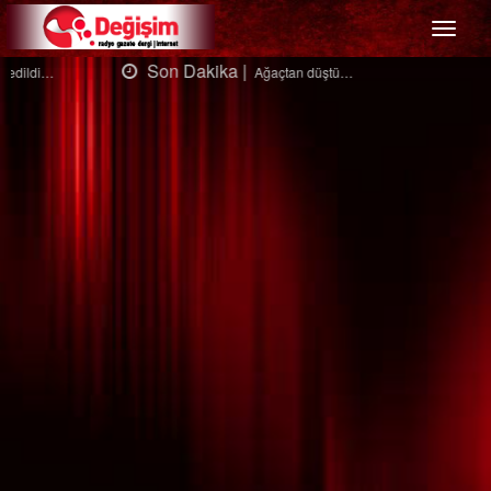
Menü
Son Dakika |
Ağaçtan düştü…