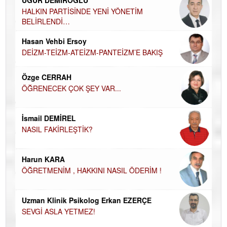
DÜ
AH
HALKIN PARTİSİNDE YENİ YÖNETİM
BELİRLENDİ…
Hü
Hasan Vehbi Ersoy
H
DEİZM-TEİZM-ATEİZM-PANTEİZM’E BAKIŞ
El
EC
Özge CERRAH
ÖĞRENECEK ÇOK ŞEY VAR...
Du
İN
NA
İsmail DEMİREL
NASIL FAKİRLEŞTİK?
Ku
Ço
Harun KARA
ÖĞRETMENİM , HAKKINI NASIL ÖDERİM !
Uzman Klinik Psikolog Erkan EZERÇE
SEVGİ ASLA YETMEZ!