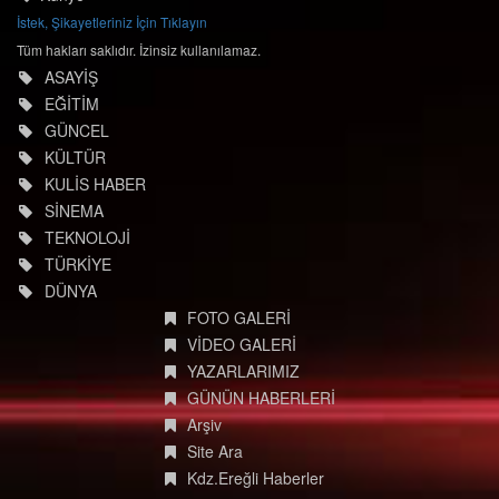
İstek, Şikayetleriniz İçin Tıklayın
Tüm hakları saklıdır. İzinsiz kullanılamaz.
ASAYİŞ
EĞİTİM
GÜNCEL
KÜLTÜR
KULİS HABER
SİNEMA
TEKNOLOJİ
TÜRKİYE
DÜNYA
FOTO GALERİ
VİDEO GALERİ
YAZARLARIMIZ
GÜNÜN HABERLERİ
Arşiv
Site Ara
Kdz.Ereğli Haberler