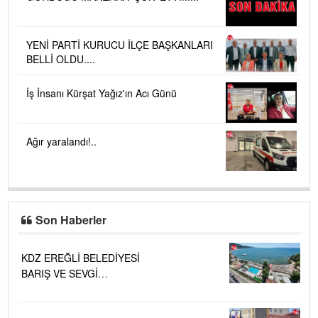
YENİ PARTİ KURUCU İLÇE BAŞKANLARI
BELLİ OLDU....
İş İnsanı Kürşat Yağız'ın Acı Günü
Ağır yaralandı!..
Son Haberler
KDZ EREĞLİ BELEDİYESİ
BARIŞ VE SEVGİ
PLAJLARINDA DENİZ SUYU
KALİTESİ "MÜKEMMEL"