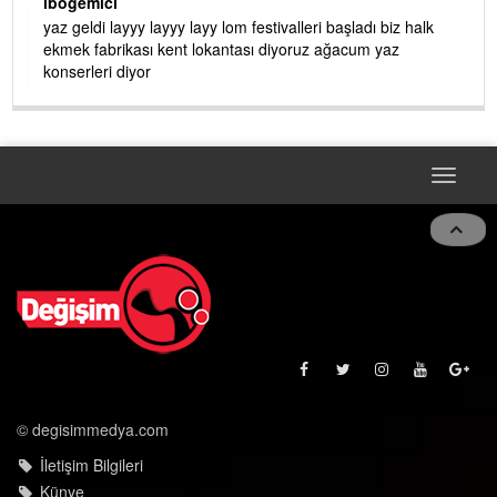
ibogemici
yaz geldi layyy layyy layy lom festivalleri başladı biz halk
ekmek fabrikası kent lokantası diyoruz ağacum yaz
konserleri diyor
Toggle
naviga
© degisimmedya.com
İletişim Bilgileri
Künye