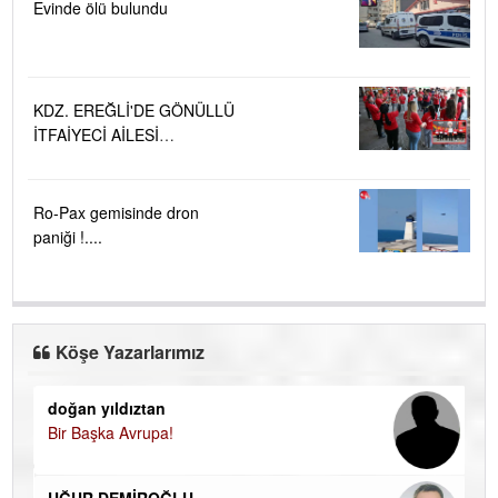
Evinde ölü bulundu
KDZ. EREĞLİ'DE GÖNÜLLÜ
İTFAİYECİ AİLESİ
BÜYÜYOR...
Ro-Pax gemisinde dron
paniği !....
Köşe Yazarlarımız
doğan yıldıztan
Di
Bir Başka Avrupa!
KA
Ha
UĞUR DEMİROĞLU