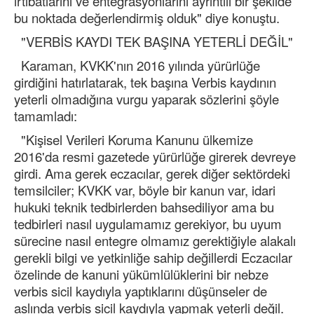
irtibatlarını ve entegrasyonlarını ayrıntılı bir şekilde
bu noktada değerlendirmiş olduk" diye konuştu.
"VERBİS KAYDI TEK BAŞINA YETERLİ DEĞİL"
Karaman, KVKK'nın 2016 yılında yürürlüğe
girdiğini hatırlatarak, tek başına Verbis kaydının
yeterli olmadığına vurgu yaparak sözlerini şöyle
tamamladı:
"Kişisel Verileri Koruma Kanunu ülkemize
2016'da resmi gazetede yürürlüğe girerek devreye
girdi. Ama gerek eczacılar, gerek diğer sektördeki
temsilciler; KVKK var, böyle bir kanun var, idari
hukuki teknik tedbirlerden bahsediliyor ama bu
tedbirleri nasıl uygulamamız gerekiyor, bu uyum
sürecine nasıl entegre olmamız gerektiğiyle alakalı
gerekli bilgi ve yetkinliğe sahip değillerdi Eczacılar
özelinde de kanuni yükümlülüklerini bir nebze
verbis sicil kaydıyla yaptıklarını düşünseler de
aslında verbis sicil kaydıyla yapmak yeterli değil.