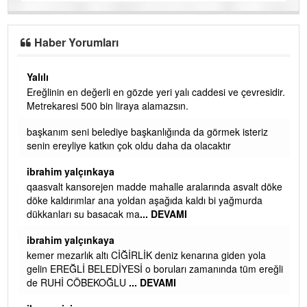
Haber Yorumları
Yalılı
Ereğlinin en değerli en gözde yeri yalı caddesi ve çevresidir.
 iç
Metrekaresi 500 bin liraya alamazsın.
başkanım seni belediye başkanlığında da görmek isteriz
senin ereyliye katkın çok oldu daha da olacaktır
ibrahim yalçınkaya
qaasvalt kansorejen madde mahalle aralarında asvalt döke
döke kaldırımlar ana yoldan aşağıda kaldı bi yağmurda
dükkanları su basacak ma
... DEVAMI
ibrahim yalçınkaya
kemer mezarlık altı CİĞİRLİK deniz kenarına giden yola
gelin EREĞLİ BELEDİYESİ o boruları zamanında tüm ereğli
de RUHİ CÖBEKOĞLU
... DEVAMI
AMI