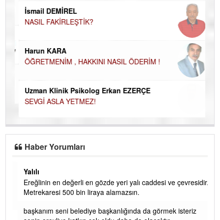
NA
İsmail DEMİREL
NASIL FAKİRLEŞTİK?
Ku
Ço
Harun KARA
ÖĞRETMENİM , HAKKINI NASIL ÖDERİM !
Uzman Klinik Psikolog Erkan EZERÇE
SEVGİ ASLA YETMEZ!
Haber Yorumları
Yalılı
Ereğlinin en değerli en gözde yeri yalı caddesi ve çevresidir.
 iç
Metrekaresi 500 bin liraya alamazsın.
başkanım seni belediye başkanlığında da görmek isteriz