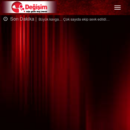
Menü
Son Dakika |
Ağaçtan düştü…