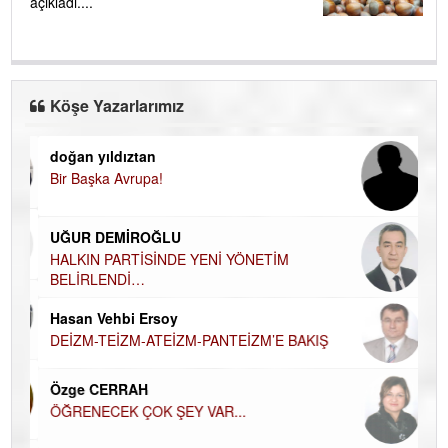
açıkladı....
Köşe Yazarlarımız
doğan yıldıztan
Di
Bir Başka Avrupa!
KA
Ha
UĞUR DEMİROĞLU
DÜ
AH
HALKIN PARTİSİNDE YENİ YÖNETİM
BELİRLENDİ…
Hü
Hasan Vehbi Ersoy
H
DEİZM-TEİZM-ATEİZM-PANTEİZM’E BAKIŞ
El
EC
Özge CERRAH
ÖĞRENECEK ÇOK ŞEY VAR...
Du
İN