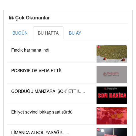
Çok Okunanlar
BUGÜN
BU HAFTA
BU AY
Fındık harmana indi
POSBIYIK DA VEDA ETTİ!
GÖRDÜĞÜ MANZARA ‘ŞOK’ ETTİ!.....
Ehliyet sevinci birkaç saat sürdü
LİMANDA ALKOL YASAĞI!......