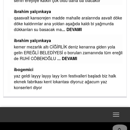
senin ereyliye katkın çok oldu daha da olacaktır
ibrahim yalçınkaya
qaasvalt kansorejen madde mahalle aralarında asvalt döke
döke kaldırımlar ana yoldan aşağıda kaldı bi yağmurda
dükkanları su basacak ma
... DEVAMI
ibrahim yalçınkaya
kemer mezarlık altı CİĞİRLİK deniz kenarına giden yola
gelin EREĞLİ BELEDİYESİ o boruları zamanında tüm ereğli
de RUHİ CÖBEKOĞLU
... DEVAMI
AMI
ibogemici
yaz geldi layyy layyy layy lom festivalleri başladı biz halk
ekmek fabrikası kent lokantası diyoruz ağacum yaz
konserleri diyor
Toggle
navigat