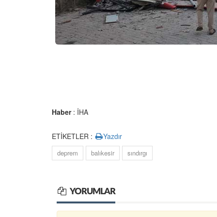
Haber
: İHA
ETİKETLER :
Yazdır
deprem
balıkesir
sındırgı
YORUMLAR