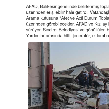
AFAD, Balıkesir genelinde belirlenmiş top
üzerinden erişilebilir hale getirdi. Vatanda
Arama kutusuna "Afet ve Acil Durum Toplan
üzerinden görebilecekler. AFAD ve Kızıla
sürüyor. Sındırgı Belediyesi ve gönüllüler,
Yardımlar arasında hilti, jeneratör, el lambası