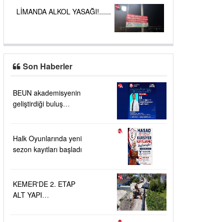
LİMANDA ALKOL YASAĞI!......
Son Haberler
BEUN akademisyenin
geliştirdiği buluş
TÜRKPATENT
tarafından tescillendi
Halk Oyunlarında yeni
sezon kayıtları başladı
KEMER'DE 2. ETAP
ALT YAPI
ÇALIŞMALARI....