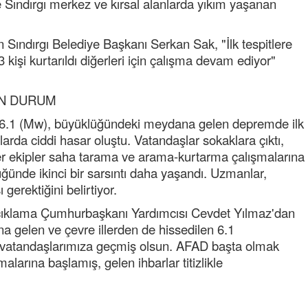
 Sındırgı merkez ve kırsal alanlarda yıkım yaşanan
NOKTA: ARA ÖĞÜNLER
Konuk Yazar
Sındırgı Belediye Başkanı Serkan Sak, "İlk tespitlere
Temiz enerji ve gelecek
3 kişi kurtarıldı diğerleri için çalışma devam ediyor"
mücadelesi
Uğuralp CİVELEK
ON DURUM
“Bu bir suç duyurusudur”
de 6.1 (Mw), büyüklüğündeki meydana gelen depremde ilk
ılarda ciddi hasar oluştu. Vatandaşlar sokaklara çıktı,
Özkan Doğan
r ekipler saha tarama ve arama-kurtarma çalışmalarına
YEREL RADYO VE REKLAM
ünde ikinci bir sarsıntı daha yaşandı. Uzmanlar,
 gerektiğini belirtiyor.
çıklama Çumhurbaşkanı Yardımcısı Cevdet Yılmaz'dan
na gelen ve çevre illerden de hissedilen 6.1
vatandaşlarımıza geçmiş olsun. AFAD başta olmak
alarına başlamış, gelen ihbarlar titizlikle
ibrahim yalçınkaya
POSBIYIK nerelerde ya kaç aydır vekaletle
belediye yönetilirmi hayretdebişey