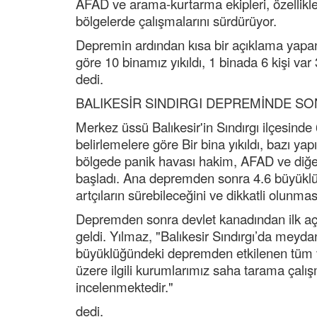
AFAD ve arama-kurtarma ekipleri, özellikle
bölgelerde çalışmalarını sürdürüyor.
Depremin ardından kısa bir açıklama yapan 
göre 10 binamız yıkıldı, 1 binada 6 kişi var 
dedi.
BALIKESİR SINDIRGI DEPREMİNDE S
Merkez üssü Balıkesir'in Sındırgı ilçesin
belirlemelere göre Bir bina yıkıldı, bazı yap
bölgede panik havası hakim, AFAD ve diğe
başladı. Ana depremden sonra 4.6 büyüklüğ
artçıların sürebileceğini ve dikkatli olunması
Depremden sonra devlet kanadından ilk a
geldi. Yılmaz, "Balıkesir Sındırgı’da meyda
büyüklüğündeki depremden etkilenen tüm 
üzere ilgili kurumlarımız saha tarama çalışm
incelenmektedir."
dedi.