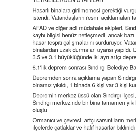
Hasarlı binalara girilmemesi gerektiği vurgu
istendi. Vatandaşların resmi açıklamaları ta
AFAD ve diğer acil müdahale ekipleri, Sındı
kaybı bilgisi henüz netleşmedi, ancak bazı ev
hasar tespiti çalışmalarını sürdürüyor. Vat
binalardan uzak durmaları uyarısı yapıldı. 
3.5 ve 3.1 büyüklüğünde iki ayrı artçı dep
6.1'lik deprem sonrası Sındırgı Belediye 
Depremden sonra açıklama yapan Sındırgı B
binamız yıkıldı, 1 binada 6 kişi var 3 kişi k
Depremin merkez üssü olan Sındırgı ilçesi, 
Sındırgı merkezinde bir bina tamamen yıkıld
oluştu
Ormanıcı ve çevresi, artçı sarsıntıların mer
ilçelerde çatlaklar ve hafif hasarlar bildirildi