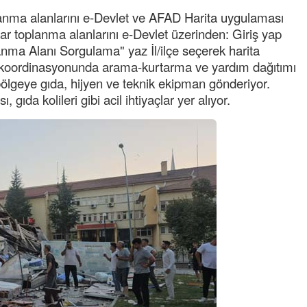
Kadir inanc
lanma alanlarını e-Devlet ve AFAD Harita uygulaması
Ekmek yediğiniz yere veda edersiniz gurur
şlar toplanma alanlarını e-Devlet üzerinden: Giriş yap
tablosu yaparsınız değişik bu kişilikler ya
ma Alanı Sorgulama" yaz İl/ilçe seçerek harita
y koordinasyonunda arama-kurtarma ve yardım dağıtımı
Muhammed
 bölgeye gıda, hijyen ve teknik ekipman gönderiyor.
Valla tren kactj gitti.Uysali devirmwk icin
elinizden ne geliyosa Chp ile kendi partiniz
, gıda kolileri gibi acil ihtiyaçlar yer alıyor.
aleyhine calistiniz.Becerdinizde Adami alasa
ettiniz.Sonuc
... DEVAMI
Ali
1950 türkiye
ihracati,tütün,kuruüzüm,findik,pamuk krom
mdeni,kafa basi senede 14 dolar
Yalılı
Ereğlinin en değerli en gözde yeri yalı cadde
ve çevresidir. Metrekaresi 500 bin liraya
alamazsın.