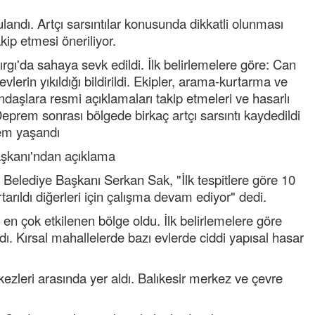
landı. Artçı sarsıntılar konusunda dikkatli olunması
kip etmesi öneriliyor.
rgı'da sahaya sevk edildi. İlk belirlemelere göre: Can
lerin yıkıldığı bildirildi. Ekipler, arama-kurtarma ve
andaşlara resmi açıklamaları takip etmeleri ve hasarlı
Deprem sonrası bölgede birkaç artçı sarsıntı kaydedildi
rem yaşandı
Semih ÇOLAK
SEÇMEN NE DEDİ?
Başkanı'ndan açıklama
elediye Başkanı Serkan Sak, "İlk tespitlere göre 10
Op. Dr. Erol GÜNEN
urtarıldı diğerleri için çalışma devam ediyor" dedi.
Kemiklerinizi Sessizce Çürüten 6
Alışkanlık
en çok etkilenen bölge oldu. İlk belirlemelere göre
ı. Kırsal mahallelerde bazı evlerde ciddi yapısal hasar
Şenol AZMAN
“Aman doktor, yaman doktor.
Derdime bir çare!” – 2-
kezleri arasında yer aldı. Balıkesir merkez ve çevre
Merve KIRAN
KİLO KONTROLÜNDE KİLİT