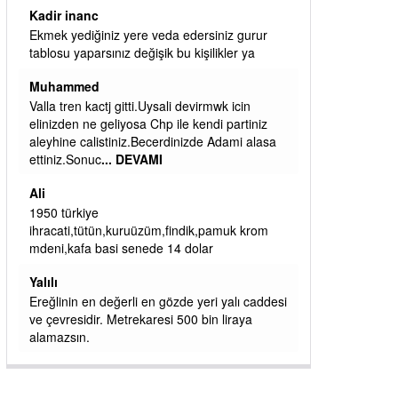
ibrahim yalçınkaya
qaasvalt kansorejen madde mahalle aralarında
asvalt döke döke kaldırımlar ana yoldan
aşağıda kaldı bi yağmurda dükkanları su
basacak ma
... DEVAMI
ibrahim yalçınkaya
kemer mezarlık altı CİĞİRLİK deniz kenarına
giden yola gelin EREĞLİ BELEDİYESİ o
boruları zamanında tüm ereğli de RUHİ
CÖBEKOĞLU
... DEVAMI
ibogemici
yaz geldi layyy layyy layy lom festivalleri
başladı biz halk ekmek fabrikası kent lokantası
diyoruz ağacum yaz konserleri diyor
si
J
İşçilerin