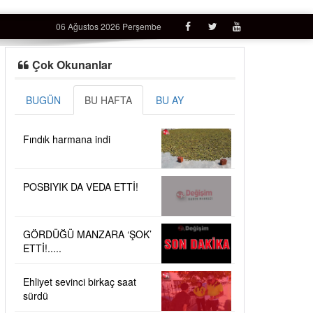
06 Ağustos 2026 Perşembe
Çok Okunanlar
BUGÜN
BU HAFTA
BU AY
Fındık harmana indi
POSBIYIK DA VEDA ETTİ!
GÖRDÜĞÜ MANZARA ‘ŞOK’
ETTİ!.....
Ehliyet sevinci birkaç saat
sürdü