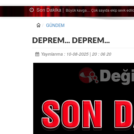
Son Dakika |
Ağaçtan düştü…
GÜNDEM
DEPREM... DEPREM...
Yayınlanma : 10-08-2025 | 20 : 06 20