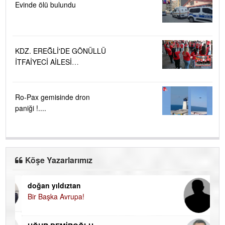
Evinde ölü bulundu
KDZ. EREĞLİ'DE GÖNÜLLÜ
İTFAİYECİ AİLESİ
BÜYÜYOR...
Ro-Pax gemisinde dron
paniği !....
Köşe Yazarlarımız
doğan yıldıztan
Di
Bir Başka Avrupa!
KA
Ha