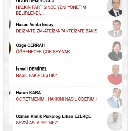
UĞUR DEMİROĞLU
DÜ
AH
HALKIN PARTİSİNDE YENİ YÖNETİM
BELİRLENDİ…
Hü
Hasan Vehbi Ersoy
H
DEİZM-TEİZM-ATEİZM-PANTEİZM’E BAKIŞ
El
EC
Özge CERRAH
ÖĞRENECEK ÇOK ŞEY VAR...
Du
İN
NA
İsmail DEMİREL
NASIL FAKİRLEŞTİK?
Ku
Ço
Harun KARA
ÖĞRETMENİM , HAKKINI NASIL ÖDERİM !
Uzman Klinik Psikolog Erkan EZERÇE
SEVGİ ASLA YETMEZ!