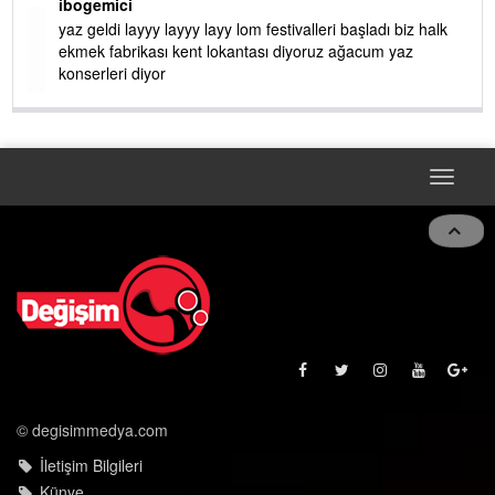
ibogemici
yaz geldi layyy layyy layy lom festivalleri başladı biz halk
ekmek fabrikası kent lokantası diyoruz ağacum yaz
konserleri diyor
Toggle
navigat
© degisimmedya.com
İletişim Bilgileri
Künye