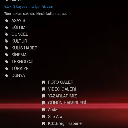
İstek, Şikayetleriniz İçin Tıklayın
Tüm hakları saklıdır. İzinsiz kullanılamaz.
ASAYİŞ
EĞİTİM
GÜNCEL
KÜLTÜR
KULİS HABER
SİNEMA
TEKNOLOJİ
TÜRKİYE
DÜNYA
FOTO GALERİ
VİDEO GALERİ
YAZARLARIMIZ
GÜNÜN HABERLERİ
Arşiv
Site Ara
Kdz.Ereğli Haberler