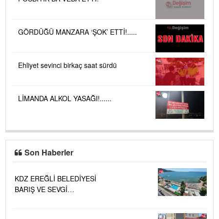
GÖRDÜĞÜ MANZARA ‘ŞOK’ ETTİ!.....
Ehliyet sevinci birkaç saat sürdü
LİMANDA ALKOL YASAĞI!......
Son Haberler
KDZ EREĞLİ BELEDİYESİ
BARIŞ VE SEVGİ
PLAJLARINDA DENİZ SUYU
KALİTESİ "MÜKEMMEL"