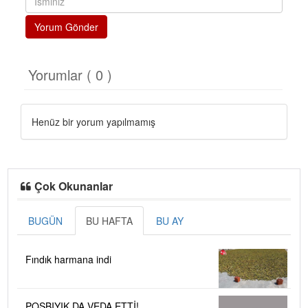
Yorum Gönder
Yorumlar ( 0 )
Henüz bir yorum yapılmamış
Çok Okunanlar
BUGÜN
BU HAFTA
BU AY
Fındık harmana indi
POSBIYIK DA VEDA ETTİ!