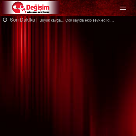
Menü
Son Dakika |
Ağaçtan düştü…