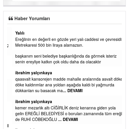
Haber Yorumları
Yalılı
Ereğlinin en değerli en gözde yeri yalı caddesi ve çevresidir.
 iç
Metrekaresi 500 bin liraya alamazsın.
başkanım seni belediye başkanlığında da görmek isteriz
senin ereyliye katkın çok oldu daha da olacaktır
ibrahim yalçınkaya
qaasvalt kansorejen madde mahalle aralarında asvalt döke
döke kaldırımlar ana yoldan aşağıda kaldı bi yağmurda
dükkanları su basacak ma
... DEVAMI
ibrahim yalçınkaya
kemer mezarlık altı CİĞİRLİK deniz kenarına giden yola
gelin EREĞLİ BELEDİYESİ o boruları zamanında tüm ereğli
de RUHİ CÖBEKOĞLU
... DEVAMI
AMI