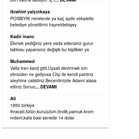
başkanım seni belediye başkanlığında da
görmek isteriz senin ereyliye katkın çok oldu
daha da olacaktır
ibrahim yalçınkaya
qaasvalt kansorejen madde mahalle aralarında
asvalt döke döke kaldırımlar ana yoldan
aşağıda kaldı bi yağmurda dükkanları su
basacak ma
... DEVAMI
ibrahim yalçınkaya
kemer mezarlık altı CİĞİRLİK deniz kenarına
giden yola gelin EREĞLİ BELEDİYESİ o
boruları zamanında tüm ereğli de RUHİ
CÖBEKOĞLU
... DEVAMI
ibogemici
yaz geldi layyy layyy layy lom festivalleri
başladı biz halk ekmek fabrikası kent lokantası
diyoruz ağacum yaz konserleri diyor