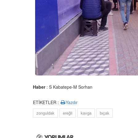
Haber
: S Kabatepe-M Sorhan
ETİKETLER :
Yazdır
zonguldak
ereğli
kavga
bıçak
YORUMLAR