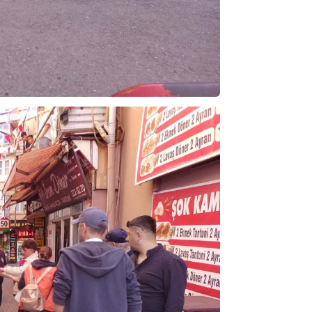
NOKTA: ARA ÖĞÜNLER
Konuk Yazar
Temiz enerji ve gelecek
mücadelesi
Uğuralp CİVELEK
“Bu bir suç duyurusudur”
Özkan Doğan
YEREL RADYO VE REKLAM
Mustafa Ozturk
İç fındığın fiyatı bu gün 1600 TL Kabuklu fınd
bu fiyatın dörtte biri yani 400 TL olmalı. iç fın
dört katına satılıyor. iç f
... DEVAMI