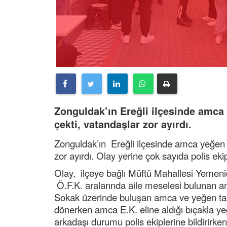
Zonguldak’ın Ereğli ilçesinde amca
çekti, vatandaşlar zor ayırdı.
Zonguldak’ın Ereğli ilçesinde amca yeğen 
zor ayırdı. Olay yerine çok sayıda polis ekip
Olay, ilçeye bağlı Müftü Mahallesi Yemeni
Ö.F.K. aralarında aile meselesi bulunan am
Sokak üzerinde buluşan amca ve yeğen tar
dönerken amca E.K. eline aldığı bıçakla yeğ
arkadaşı durumu polis ekiplerine bildirirken,