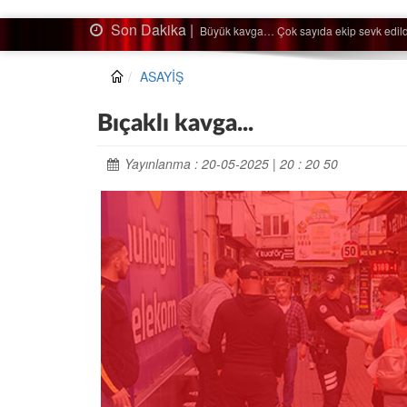
Son Dakika |
Ağaçtan düştü…
ASAYİŞ
Bıçaklı kavga...
Yayınlanma : 20-05-2025 | 20 : 20 50