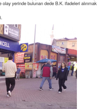
e olay yerinde bulunan dede B.K. ifadeleri alınmak
i.
Semih ÇOLAK
SEÇMEN NE DEDİ?
Op. Dr. Erol GÜNEN
Kemiklerinizi Sessizce Çürüten 6
Alışkanlık
Şenol AZMAN
“Aman doktor, yaman doktor.
Derdime bir çare!” – 2-
Merve KIRAN
KİLO KONTROLÜNDE KİLİT