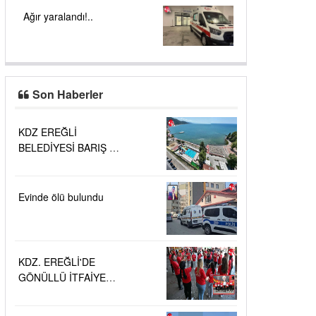
Ağır yaralandı!..
Son Haberler
KDZ EREĞLİ
BELEDİYESİ BARIŞ VE
SEVGİ PLAJLARINDA
DENİZ SUYU
KALİTESİ
Evinde ölü bulundu
"MÜKEMMEL"
KDZ. EREĞLİ'DE
GÖNÜLLÜ İTFAİYECİ
AİLESİ BÜYÜYOR...