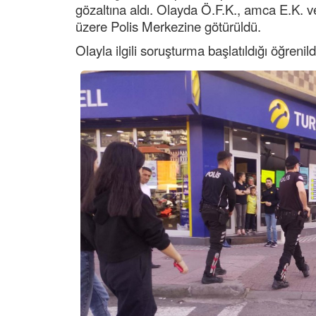
gözaltına aldı. Olayda Ö.F.K., amca E.K. v
üzere Polis Merkezine götürüldü.
Olayla ilgili soruşturma başlatıldığı öğrenild