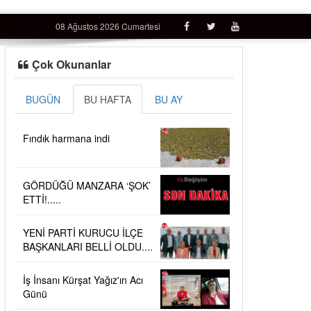
08 Ağustos 2026 Cumartesi
Çok Okunanlar
BUGÜN
BU HAFTA
BU AY
Fındık harmana indi
GÖRDÜĞÜ MANZARA ‘ŞOK’
ETTİ!.....
YENİ PARTİ KURUCU İLÇE
BAŞKANLARI BELLİ OLDU....
İş İnsanı Kürşat Yağız'ın Acı
Günü