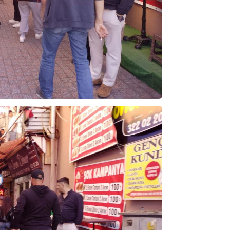
ibrahim yalçınkaya
POSBIYIK nerelerde ya kaç aydır vekaletle
belediye yönetilirmi hayretdebişey
Kadir inanc
Ekmek yediğiniz yere veda edersiniz gurur
tablosu yaparsınız değişik bu kişilikler ya
Muhammed
Valla tren kactj gitti.Uysali devirmwk icin
elinizden ne geliyosa Chp ile kendi partiniz
aleyhine calistiniz.Becerdinizde Adami alasa
ettiniz.Sonuc
... DEVAMI
Ali
1950 türkiye
ihracati,tütün,kuruüzüm,findik,pamuk krom
mdeni,kafa basi senede 14 dolar