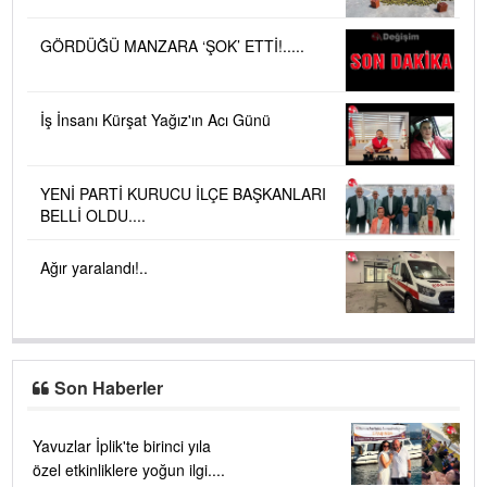
GÖRDÜĞÜ MANZARA ‘ŞOK’ ETTİ!.....
İş İnsanı Kürşat Yağız'ın Acı Günü
YENİ PARTİ KURUCU İLÇE BAŞKANLARI
BELLİ OLDU....
Ağır yaralandı!..
Son Haberler
Yavuzlar İplik'te birinci yıla
özel etkinliklere yoğun ilgi....