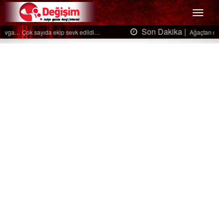
Menü
Son Dakika |
Ağaçtan düştü…