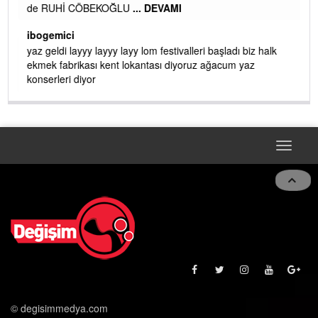
de RUHİ CÖBEKOĞLU
... DEVAMI
AMI
ibogemici
yaz geldi layyy layyy layy lom festivalleri başladı biz halk
ekmek fabrikası kent lokantası diyoruz ağacum yaz
konserleri diyor
Toggle
navigat
© degisimmedya.com