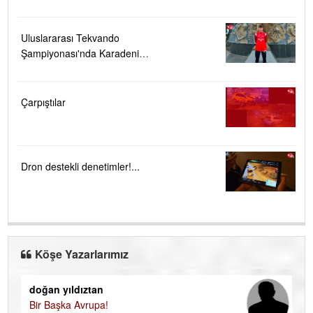
Uluslararası Tekvando
Şampiyonası'nda Karadeniz
Ereğli'ye büyük gurur
Çarpıştılar
Dron destekli denetimler!...
Köşe Yazarlarımız
doğan yıldıztan
Di
Bir Başka Avrupa!
KA