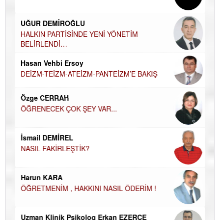
Ha
UĞUR DEMİROĞLU
DÜ
AH
HALKIN PARTİSİNDE YENİ YÖNETİM
BELİRLENDİ…
Hü
Hasan Vehbi Ersoy
H
DEİZM-TEİZM-ATEİZM-PANTEİZM’E BAKIŞ
El
EC
Özge CERRAH
ÖĞRENECEK ÇOK ŞEY VAR...
Du
İN
NA
İsmail DEMİREL
NASIL FAKİRLEŞTİK?
Ku
Ço
Harun KARA
ÖĞRETMENİM , HAKKINI NASIL ÖDERİM !
Uzman Klinik Psikolog Erkan EZERÇE