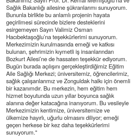
Bakanımız Sayın Prof. Dr. Kemal Memişoğlu’na ve
Sağlık Bakanlığı ailesine şükranlarımı sunuyorum.
Bununla birlikte bu anlamlı projenin hayata
geçirilmesi sürecinde bizlere desteklerini
esirgemeyen Sayın Valimiz Osman
Hacıbektaşoğlu’na teşekkürlerimi sunuyorum.
Merkezimizin kurulmasında emeği ve katkısı
bulunan, şehrimizin kıymetli iş insanlarından
Bozkurt Ailesi’ne de hassaten teşekkür ediyorum.
Bugün burada açılışını gerçekleştirdiğimiz Eğitim
Aile Sağlığı Merkezi; üniversitemiz, öğrencilerimiz,
sağlık çalışanlarımız ve Zonguldak halkı için önemli
bir kazanımdır. Bu merkezin, hem eğitim hem
hizmet boyutunda uzun yıllar boyunca sağlık
alanına değer katacağına inanıyorum. Bu vesileyle
Merkezimizin kentimize, üniversitemize ve
ülkemize hayırlı, uğurlu olmasını diliyor; emeği
geçen herkese bir kez daha teşekkürlerimi
sunuyorum."