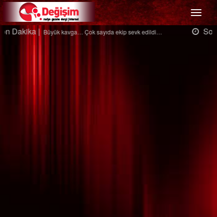
Menü
Son Dakika |
Ağaçtan düştü…