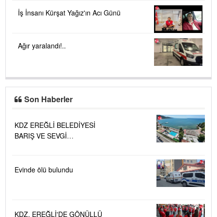
İş İnsanı Kürşat Yağız'ın Acı Günü
Ağır yaralandı!..
Son Haberler
KDZ EREĞLİ BELEDİYESİ
BARIŞ VE SEVGİ
PLAJLARINDA DENİZ SUYU
KALİTESİ "MÜKEMMEL"
Evinde ölü bulundu
KDZ. EREĞLİ'DE GÖNÜLLÜ