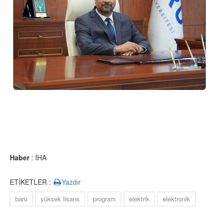
Haber
: İHA
ETİKETLER :
Yazdır
barü
yüksek lisans
program
elektrik
elektronik