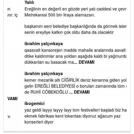
Yalılı
Ereğlinin en değerli en gözde yeri yalı caddesi ve çevresidir.
 iç
Metrekaresi 500 bin liraya alamazsın.
başkanım seni belediye başkanlığında da görmek isteriz
senin ereyliye katkın çok oldu daha da olacaktır
ibrahim yalçınkaya
qaasvalt kansorejen madde mahalle aralarında asvalt döke
döke kaldırımlar ana yoldan aşağıda kaldı bi yağmurda
dükkanları su basacak ma
... DEVAMI
ibrahim yalçınkaya
kemer mezarlık altı CİĞİRLİK deniz kenarına giden yola
gelin EREĞLİ BELEDİYESİ o boruları zamanında tüm ereğli
de RUHİ CÖBEKOĞLU
... DEVAMI
AMI
ibogemici
yaz geldi layyy layyy layy lom festivalleri başladı biz halk
ekmek fabrikası kent lokantası diyoruz ağacum yaz
konserleri diyor