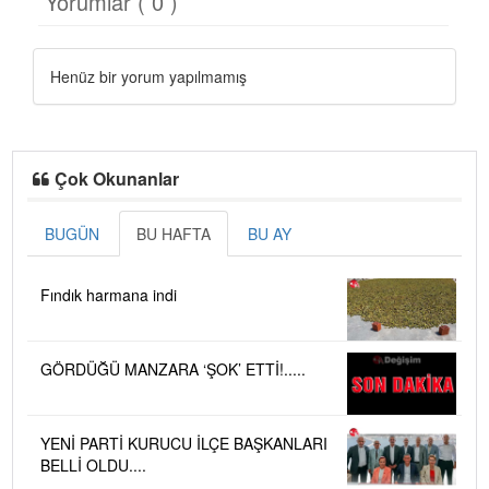
Yorumlar ( 0 )
Henüz bir yorum yapılmamış
Çok Okunanlar
BUGÜN
BU HAFTA
BU AY
Fındık harmana indi
GÖRDÜĞÜ MANZARA ‘ŞOK’ ETTİ!.....
YENİ PARTİ KURUCU İLÇE BAŞKANLARI
BELLİ OLDU....