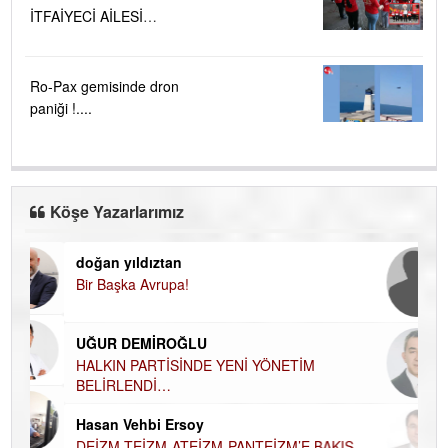
İTFAİYECİ AİLESİ
BÜYÜYOR...
Ro-Pax gemisinde dron
paniği !....
Köşe Yazarlarımız
doğan yıldıztan
Di
Bir Başka Avrupa!
KA
Ha
UĞUR DEMİROĞLU
DÜ
AH
HALKIN PARTİSİNDE YENİ YÖNETİM
BELİRLENDİ…
Hü
Hasan Vehbi Ersoy
H
DEİZM-TEİZM-ATEİZM-PANTEİZM’E BAKIŞ