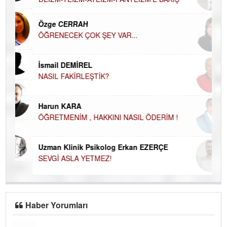
El
EC
Özge CERRAH
ÖĞRENECEK ÇOK ŞEY VAR...
Du
İN
NA
İsmail DEMİREL
NASIL FAKİRLEŞTİK?
Ku
Ço
Harun KARA
ÖĞRETMENİM , HAKKINI NASIL ÖDERİM !
Uzman Klinik Psikolog Erkan EZERÇE
SEVGİ ASLA YETMEZ!
Haber Yorumları