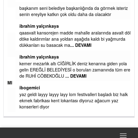
başkanım seni belediye başkanlığında da görmek isteriz
senin ereyliye katkın çok oldu daha da olacaktır
ibrahim yalçınkaya
qaasvalt kansorejen madde mahalle aralarında asvalt döke
döke kaldırımlar ana yoldan aşağıda kaldı bi yağmurda
dükkanları su basacak ma
... DEVAMI
ibrahim yalçınkaya
kemer mezarlık altı CİĞİRLİK deniz kenarına giden yola
gelin EREĞLİ BELEDİYESİ o boruları zamanında tüm ereğli
de RUHİ CÖBEKOĞLU
... DEVAMI
AMI
ibogemici
yaz geldi layyy layyy layy lom festivalleri başladı biz halk
ekmek fabrikası kent lokantası diyoruz ağacum yaz
konserleri diyor
Toggle