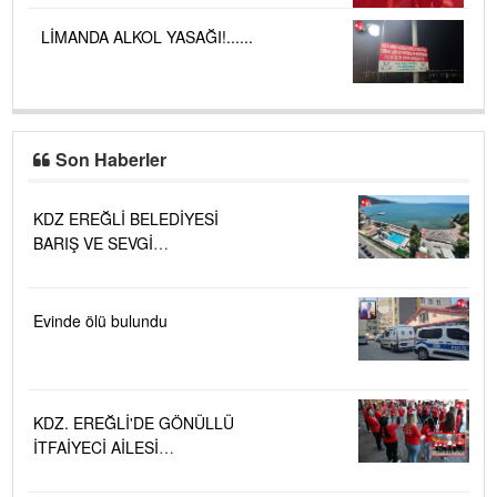
LİMANDA ALKOL YASAĞI!......
Son Haberler
KDZ EREĞLİ BELEDİYESİ
BARIŞ VE SEVGİ
PLAJLARINDA DENİZ SUYU
KALİTESİ "MÜKEMMEL"
Evinde ölü bulundu
KDZ. EREĞLİ'DE GÖNÜLLÜ
İTFAİYECİ AİLESİ
BÜYÜYOR...