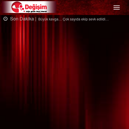
Menü
Son Dakika |
Ağaçtan düştü…