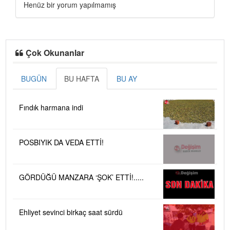
Henüz bir yorum yapılmamış
Çok Okunanlar
BUGÜN
BU HAFTA
BU AY
Fındık harmana indi
POSBIYIK DA VEDA ETTİ!
GÖRDÜĞÜ MANZARA ‘ŞOK’ ETTİ!.....
Ehliyet sevinci birkaç saat sürdü