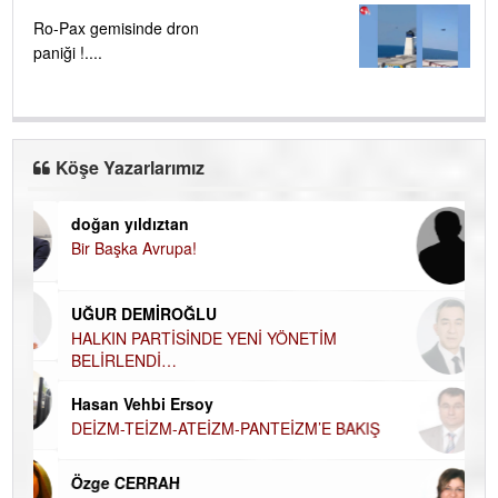
Ro-Pax gemisinde dron
paniği !....
Köşe Yazarlarımız
doğan yıldıztan
Di
Bir Başka Avrupa!
KA
Ha
UĞUR DEMİROĞLU
DÜ
AH
HALKIN PARTİSİNDE YENİ YÖNETİM
BELİRLENDİ…
Hü
Hasan Vehbi Ersoy
H
DEİZM-TEİZM-ATEİZM-PANTEİZM’E BAKIŞ
El
EC
Özge CERRAH