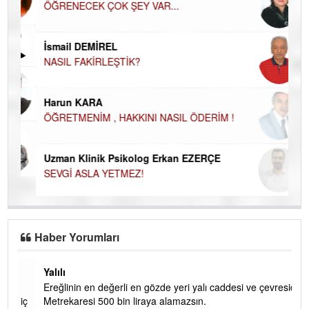
ÖĞRENECEK ÇOK ŞEY VAR...
Du
İN
NA
İsmail DEMİREL
NASIL FAKİRLEŞTİK?
Ku
Ço
Harun KARA
ÖĞRETMENİM , HAKKINI NASIL ÖDERİM !
Uzman Klinik Psikolog Erkan EZERÇE
SEVGİ ASLA YETMEZ!
Haber Yorumları
Yalılı
Ereğlinin en değerli en gözde yeri yalı caddesi ve çevresidir.
 iç
Metrekaresi 500 bin liraya alamazsın.