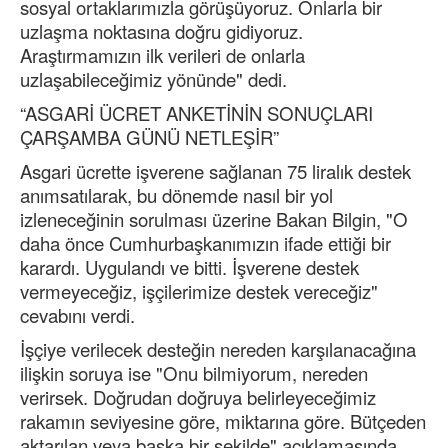
sosyal ortaklarımızla görüşüyoruz. Onlarla bir
uzlaşma noktasına doğru gidiyoruz.
Araştırmamızın ilk verileri de onlarla
uzlaşabileceğimiz yönünde" dedi.
“ASGARİ ÜCRET ANKETİNİN SONUÇLARI
ÇARŞAMBA GÜNÜ NETLEŞİR”
Asgari ücrette işverene sağlanan 75 liralık destek
anımsatılarak, bu dönemde nasıl bir yol
izleneceğinin sorulması üzerine Bakan Bilgin, "O
daha önce Cumhurbaşkanımızın ifade ettiği bir
karardı. Uygulandı ve bitti. İşverene destek
vermeyeceğiz, işçilerimize destek vereceğiz"
cevabını verdi.
İşçiye verilecek desteğin nereden karşılanacağına
ilişkin soruya ise "Onu bilmiyorum, nereden
verirsek. Doğrudan doğruya belirleyeceğimiz
rakamın seviyesine göre, miktarına göre. Bütçeden
aktarılan veya başka bir şekilde" açıklamasında