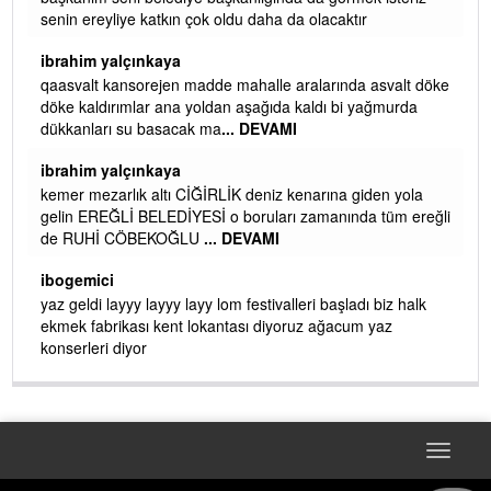
senin ereyliye katkın çok oldu daha da olacaktır
ibrahim yalçınkaya
qaasvalt kansorejen madde mahalle aralarında asvalt döke
döke kaldırımlar ana yoldan aşağıda kaldı bi yağmurda
dükkanları su basacak ma
... DEVAMI
ibrahim yalçınkaya
kemer mezarlık altı CİĞİRLİK deniz kenarına giden yola
gelin EREĞLİ BELEDİYESİ o boruları zamanında tüm ereğli
de RUHİ CÖBEKOĞLU
... DEVAMI
AMI
ibogemici
yaz geldi layyy layyy layy lom festivalleri başladı biz halk
ekmek fabrikası kent lokantası diyoruz ağacum yaz
konserleri diyor
Toggle
naviga