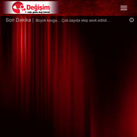
Menü
Son Dakika |
Ağaçtan düştü…