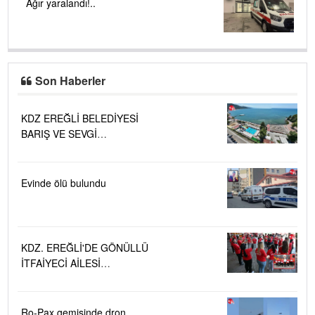
Ağır yaralandı!..
Son Haberler
KDZ EREĞLİ BELEDİYESİ
BARIŞ VE SEVGİ
PLAJLARINDA DENİZ SUYU
KALİTESİ "MÜKEMMEL"
Evinde ölü bulundu
KDZ. EREĞLİ'DE GÖNÜLLÜ
İTFAİYECİ AİLESİ
BÜYÜYOR...
Ro-Pax gemisinde dron