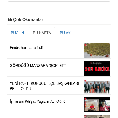
Çok Okunanlar
BUGÜN
BU HAFTA
BU AY
Fındık harmana indi
GÖRDÜĞÜ MANZARA ‘ŞOK’ ETTİ!.....
YENİ PARTİ KURUCU İLÇE BAŞKANLARI
BELLİ OLDU....
İş İnsanı Kürşat Yağız'ın Acı Günü