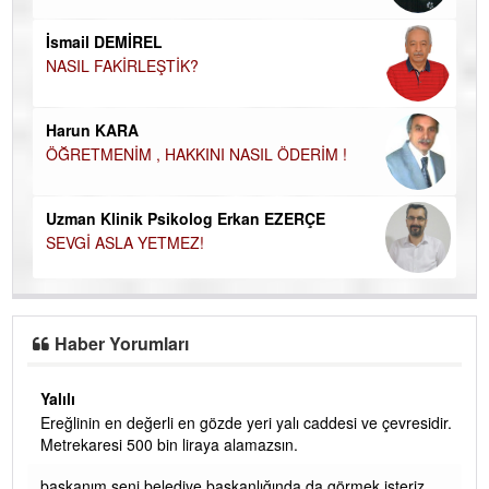
İN
NA
İsmail DEMİREL
NASIL FAKİRLEŞTİK?
Ku
Ço
Harun KARA
ÖĞRETMENİM , HAKKINI NASIL ÖDERİM !
Uzman Klinik Psikolog Erkan EZERÇE
SEVGİ ASLA YETMEZ!
Haber Yorumları
Yalılı
Ereğlinin en değerli en gözde yeri yalı caddesi ve çevresidir.
 iç
Metrekaresi 500 bin liraya alamazsın.
başkanım seni belediye başkanlığında da görmek isteriz