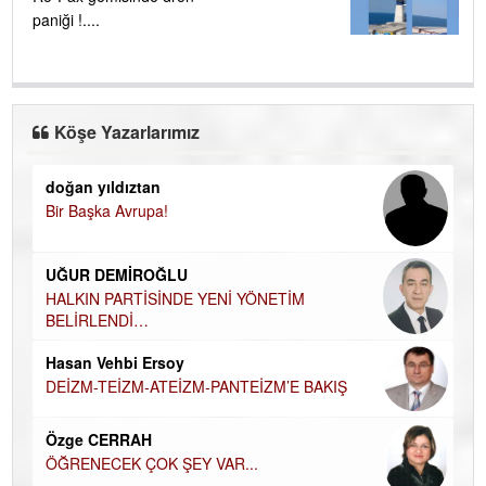
paniği !....
Köşe Yazarlarımız
doğan yıldıztan
Di
Bir Başka Avrupa!
KA
Ha
UĞUR DEMİROĞLU
DÜ
AH
HALKIN PARTİSİNDE YENİ YÖNETİM
BELİRLENDİ…
Hü
Hasan Vehbi Ersoy
H
DEİZM-TEİZM-ATEİZM-PANTEİZM’E BAKIŞ
El
EC
Özge CERRAH
ÖĞRENECEK ÇOK ŞEY VAR...
Du