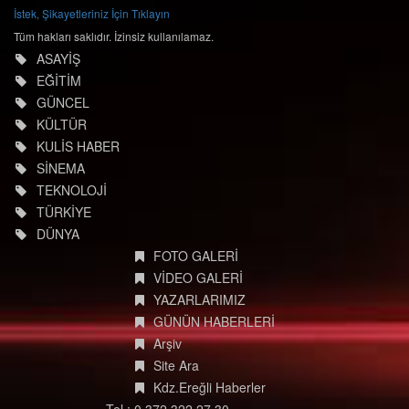
İstek, Şikayetleriniz İçin Tıklayın
Tüm hakları saklıdır. İzinsiz kullanılamaz.
ASAYİŞ
EĞİTİM
GÜNCEL
KÜLTÜR
KULİS HABER
SİNEMA
TEKNOLOJİ
TÜRKİYE
DÜNYA
FOTO GALERİ
VİDEO GALERİ
YAZARLARIMIZ
GÜNÜN HABERLERİ
Arşiv
Site Ara
Kdz.Ereğli Haberler
Tel : 0 372 322 27 30