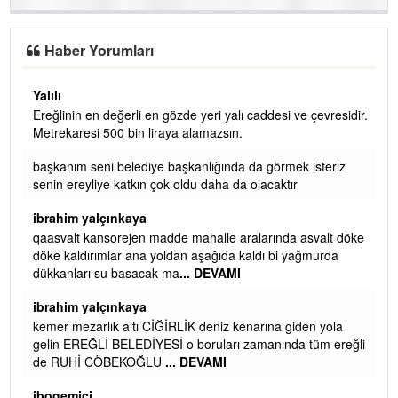
Haber Yorumları
Yalılı
Ereğlinin en değerli en gözde yeri yalı caddesi ve çevresidir.
 iç
Metrekaresi 500 bin liraya alamazsın.
başkanım seni belediye başkanlığında da görmek isteriz
senin ereyliye katkın çok oldu daha da olacaktır
ibrahim yalçınkaya
qaasvalt kansorejen madde mahalle aralarında asvalt döke
döke kaldırımlar ana yoldan aşağıda kaldı bi yağmurda
dükkanları su basacak ma
... DEVAMI
ibrahim yalçınkaya
kemer mezarlık altı CİĞİRLİK deniz kenarına giden yola
gelin EREĞLİ BELEDİYESİ o boruları zamanında tüm ereğli
de RUHİ CÖBEKOĞLU
... DEVAMI
AMI
ibogemici