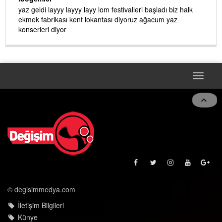
yaz geldi layyy layyy layy lom festivalleri başladı biz halk
ekmek fabrikası kent lokantası diyoruz ağacum yaz
konserleri diyor
Toggle
navigat
© degisimmedya.com
İletişim Bilgileri
Künye