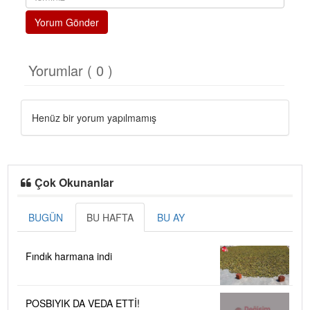
Yorum Gönder
Yorumlar ( 0 )
Henüz bir yorum yapılmamış
Çok Okunanlar
BUGÜN
BU HAFTA
BU AY
Fındık harmana indi
POSBIYIK DA VEDA ETTİ!