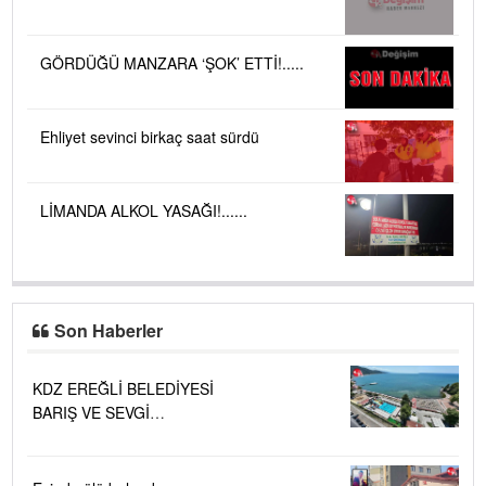
GÖRDÜĞÜ MANZARA ‘ŞOK’ ETTİ!.....
Ehliyet sevinci birkaç saat sürdü
LİMANDA ALKOL YASAĞI!......
Son Haberler
KDZ EREĞLİ BELEDİYESİ
BARIŞ VE SEVGİ
PLAJLARINDA DENİZ SUYU
KALİTESİ "MÜKEMMEL"