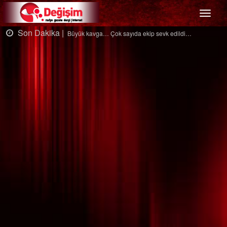
Menü
Son Dakika |
ldi…
Ağaçtan düştü…