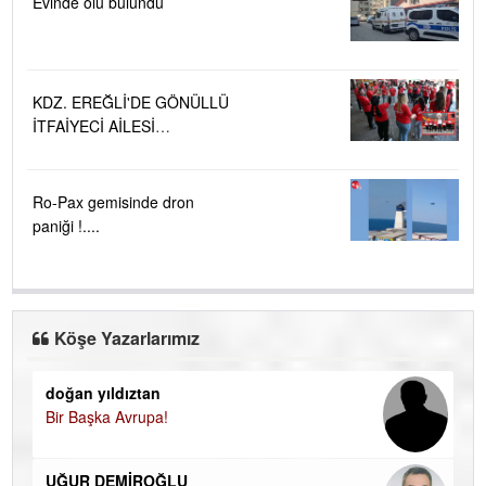
Evinde ölü bulundu
KDZ. EREĞLİ'DE GÖNÜLLÜ
İTFAİYECİ AİLESİ
BÜYÜYOR...
Ro-Pax gemisinde dron
paniği !....
Köşe Yazarlarımız
doğan yıldıztan
Di
Bir Başka Avrupa!
KA
Ha
UĞUR DEMİROĞLU
DÜ