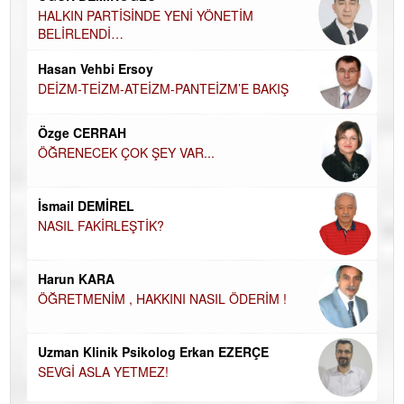
AH
HALKIN PARTİSİNDE YENİ YÖNETİM
BELİRLENDİ…
Hü
Hasan Vehbi Ersoy
H
DEİZM-TEİZM-ATEİZM-PANTEİZM’E BAKIŞ
El
EC
Özge CERRAH
ÖĞRENECEK ÇOK ŞEY VAR...
Du
İN
NA
İsmail DEMİREL
NASIL FAKİRLEŞTİK?
Ku
Ço
Harun KARA
ÖĞRETMENİM , HAKKINI NASIL ÖDERİM !
Uzman Klinik Psikolog Erkan EZERÇE
SEVGİ ASLA YETMEZ!