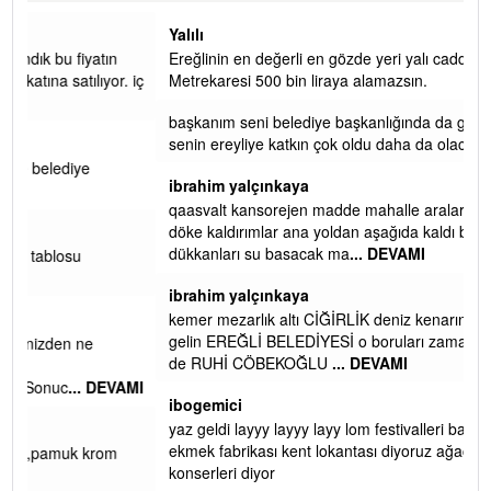
Yalılı
Ereğlinin en değerli en gözde yeri yalı caddesi ve çevresidir.
 iç
Metrekaresi 500 bin liraya alamazsın.
başkanım seni belediye başkanlığında da görmek isteriz
senin ereyliye katkın çok oldu daha da olacaktır
ibrahim yalçınkaya
qaasvalt kansorejen madde mahalle aralarında asvalt döke
döke kaldırımlar ana yoldan aşağıda kaldı bi yağmurda
dükkanları su basacak ma
... DEVAMI
ibrahim yalçınkaya
kemer mezarlık altı CİĞİRLİK deniz kenarına giden yola
gelin EREĞLİ BELEDİYESİ o boruları zamanında tüm ereğli
de RUHİ CÖBEKOĞLU
... DEVAMI
AMI
ibogemici
yaz geldi layyy layyy layy lom festivalleri başladı biz halk
ekmek fabrikası kent lokantası diyoruz ağacum yaz
konserleri diyor