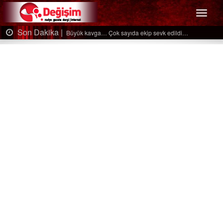
Menü
Son Dakika |
…
Ağaçtan düştü…