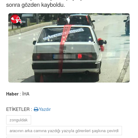
sonra gözden kayboldu.
Haber
: İHA
ETİKETLER :
Yazdır
zonguldak
aracının arka camına yazdığı yazıyla görenleri şaşkına çevirdi