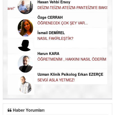
Hü
Hasan Vehbi Ersoy
H
DEİZM-TEİZM-ATEİZM-PANTEİZM’E BAKIŞ
El
Özge CERRAH
EC
ÖĞRENECEK ÇOK ŞEY VAR...
Du
İsmail DEMİREL
İN
NA
NASIL FAKİRLEŞTİK?
Ku
Ço
Harun KARA
ÖĞRETMENİM , HAKKINI NASIL ÖDERİM !
Uzman Klinik Psikolog Erkan EZERÇE
SEVGİ ASLA YETMEZ!
Haber Yorumları