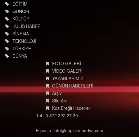
EĞİTİM
GÜNCEL
KÜLTÜR
KULİS HABER
SİNEMA
TEKNOLOJİ
TÜRKİYE
DÜNYA
FOTO GALERİ
VİDEO GALERİ
YAZARLARIMIZ
GÜNÜN HABERLERİ
Arşiv
Site Ara
Kdz.Ereğli Haberler
Tel : 0 372 322 27 30
E-posta: info@degisimmedya.com