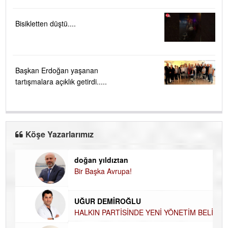
Bisikletten düştü....
Başkan Erdoğan yaşanan
tartışmalara açıklık getirdi.....
Köşe Yazarlarımız
doğan yıldıztan
Di
Bir Başka Avrupa!
KA
Ha
UĞUR DEMİROĞLU
DÜ
AH
HALKIN PARTİSİNDE YENİ YÖNETİM
BELİRLENDİ…