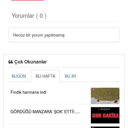
Yorumlar ( 0 )
Henüz bir yorum yapılmamış
Çok Okunanlar
BUGÜN
BU HAFTA
BU AY
Fındık harmana indi
GÖRDÜĞÜ MANZARA ‘ŞOK’ ETTİ!.....