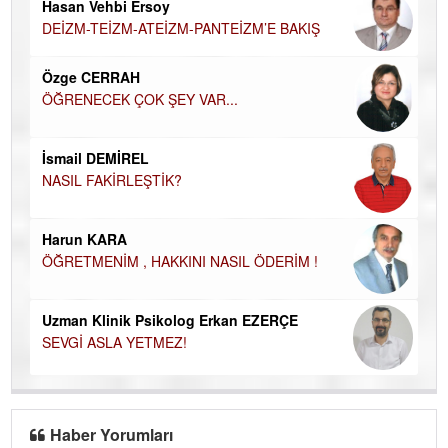
Hasan Vehbi Ersoy
H
DEİZM-TEİZM-ATEİZM-PANTEİZM’E BAKIŞ
El
EC
Özge CERRAH
ÖĞRENECEK ÇOK ŞEY VAR...
Du
İN
NA
İsmail DEMİREL
NASIL FAKİRLEŞTİK?
Ku
Ço
Harun KARA
ÖĞRETMENİM , HAKKINI NASIL ÖDERİM !
Uzman Klinik Psikolog Erkan EZERÇE
SEVGİ ASLA YETMEZ!
Haber Yorumları