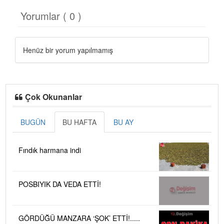
Yorumlar ( 0 )
Henüz bir yorum yapılmamış
Çok Okunanlar
BUGÜN
BU HAFTA
BU AY
Fındık harmana indi
POSBIYIK DA VEDA ETTİ!
GÖRDÜĞÜ MANZARA ‘ŞOK’ ETTİ!.....