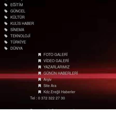
EĞİTİM
GÜNCEL
KÜLTÜR
KULİS HABER
SİNEMA
TEKNOLOJİ
TÜRKİYE
DÜNYA
FOTO GALERİ
VİDEO GALERİ
YAZARLARIMIZ
GÜNÜN HABERLERİ
Arşiv
Site Ara
Kdz.Ereğli Haberler
Tel : 0 372 322 27 30
E-posta: info@degisimmedya.com