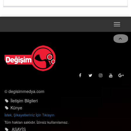
Toggle
naviga
© degisimmedya.com
İletişim Bilgileri
Künye
İstek, Şikayetleriniz İçin Tıklayın
Tüm hakları saklıdır. İzinsiz kullanılamaz.
ASAYİŞ