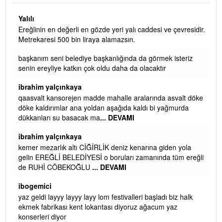
Yalılı
Ereğlinin en değerli en gözde yeri yalı caddesi ve çevresidir.
 iç
Metrekaresi 500 bin liraya alamazsın.
başkanım seni belediye başkanlığında da görmek isteriz
senin ereyliye katkın çok oldu daha da olacaktır
ibrahim yalçınkaya
qaasvalt kansorejen madde mahalle aralarında asvalt döke
döke kaldırımlar ana yoldan aşağıda kaldı bi yağmurda
dükkanları su basacak ma
... DEVAMI
ibrahim yalçınkaya
kemer mezarlık altı CİĞİRLİK deniz kenarına giden yola
gelin EREĞLİ BELEDİYESİ o boruları zamanında tüm ereğli
de RUHİ CÖBEKOĞLU
... DEVAMI
AMI
ibogemici
yaz geldi layyy layyy layy lom festivalleri başladı biz halk
ekmek fabrikası kent lokantası diyoruz ağacum yaz
konserleri diyor