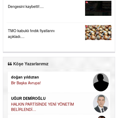
Dengesini kaybetti!....
TMO kabuklı fındık fiyatlarını
açıkladı....
Köşe Yazarlarımız
doğan yıldıztan
Di
Bir Başka Avrupa!
KA
Ha
UĞUR DEMİROĞLU
DÜ
AH
HALKIN PARTİSİNDE YENİ YÖNETİM
BELİRLENDİ…
Hü