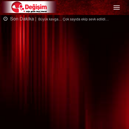
Menü
 |
Son Dakika |
Büyük kavga… Çok sayıda ekip sevk edildi…