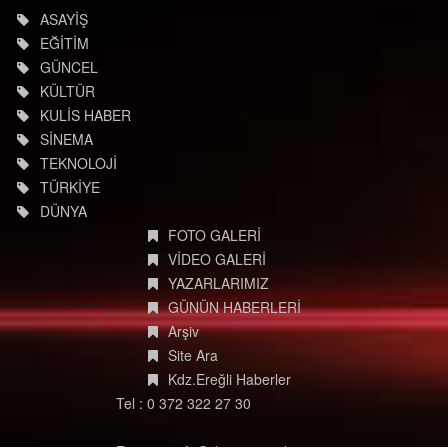
ASAYİŞ
EĞİTİM
GÜNCEL
KÜLTÜR
KULİS HABER
SİNEMA
TEKNOLOJİ
TÜRKİYE
DÜNYA
FOTO GALERİ
VİDEO GALERİ
YAZARLARIMIZ
GÜNÜN HABERLERİ
Arşiv
Site Ara
Kdz.Ereğli Haberler
Tel : 0 372 322 27 30