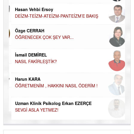
Hü
Hasan Vehbi Ersoy
H
DEİZM-TEİZM-ATEİZM-PANTEİZM’E BAKIŞ
El
EC
Özge CERRAH
ÖĞRENECEK ÇOK ŞEY VAR...
Du
İN
NA
İsmail DEMİREL
NASIL FAKİRLEŞTİK?
Ku
Ço
Harun KARA
ÖĞRETMENİM , HAKKINI NASIL ÖDERİM !
Uzman Klinik Psikolog Erkan EZERÇE
SEVGİ ASLA YETMEZ!