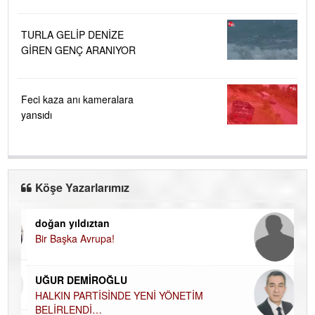
....
TURLA GELİP DENİZE
GİREN GENÇ ARANIYOR
Feci kaza anı kameralara
yansıdı
Köşe Yazarlarımız
doğan yıldıztan
Di
Bir Başka Avrupa!
KA
Ha
UĞUR DEMİROĞLU
DÜ
AH
HALKIN PARTİSİNDE YENİ YÖNETİM
BELİRLENDİ…