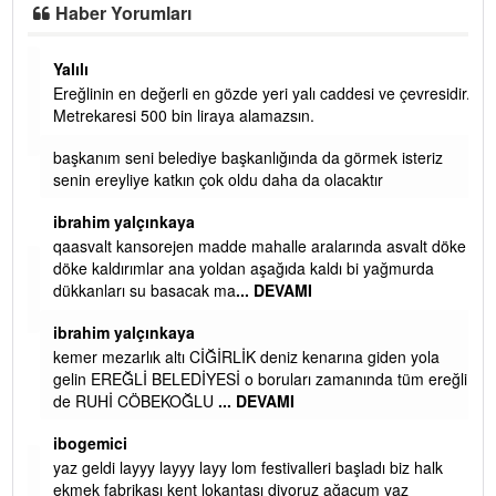
Haber Yorumları
Yalılı
Ereğlinin en değerli en gözde yeri yalı caddesi ve çevresidir.
 iç
Metrekaresi 500 bin liraya alamazsın.
başkanım seni belediye başkanlığında da görmek isteriz
senin ereyliye katkın çok oldu daha da olacaktır
ibrahim yalçınkaya
qaasvalt kansorejen madde mahalle aralarında asvalt döke
döke kaldırımlar ana yoldan aşağıda kaldı bi yağmurda
dükkanları su basacak ma
... DEVAMI
ibrahim yalçınkaya
kemer mezarlık altı CİĞİRLİK deniz kenarına giden yola
gelin EREĞLİ BELEDİYESİ o boruları zamanında tüm ereğli
de RUHİ CÖBEKOĞLU
... DEVAMI
AMI
ibogemici
yaz geldi layyy layyy layy lom festivalleri başladı biz halk
ekmek fabrikası kent lokantası diyoruz ağacum yaz