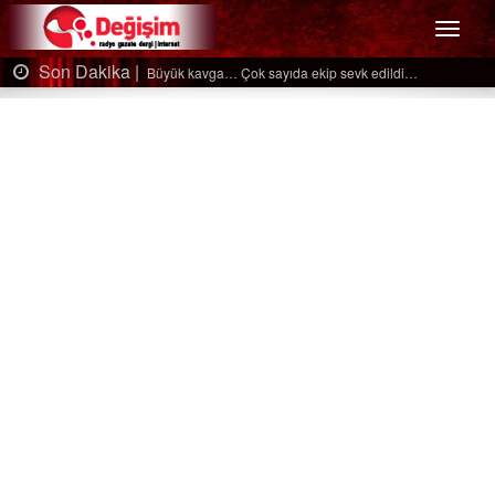
Menü
Son Dakika |
Ağaçtan düştü…