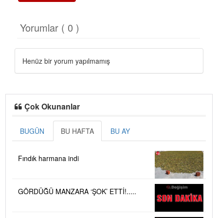
Yorumlar ( 0 )
Henüz bir yorum yapılmamış
Çok Okunanlar
BUGÜN
BU HAFTA
BU AY
Fındık harmana indi
GÖRDÜĞÜ MANZARA ‘ŞOK’ ETTİ!.....