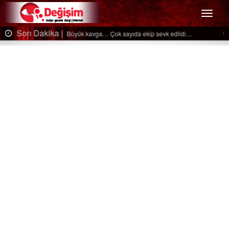
Menü
Son Dakika |
Ağaçtan düştü…