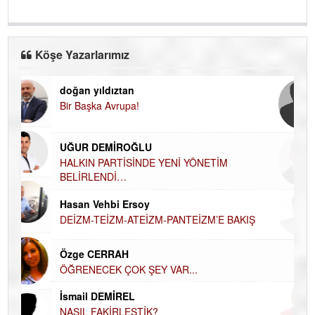
Köşe Yazarlarımız
doğan yıldıztan
Di
Bir Başka Avrupa!
KA
Ha
UĞUR DEMİROĞLU
DÜ
AH
HALKIN PARTİSİNDE YENİ YÖNETİM
BELİRLENDİ…
Hü
Hasan Vehbi Ersoy
H
DEİZM-TEİZM-ATEİZM-PANTEİZM’E BAKIŞ
El
EC
Özge CERRAH
ÖĞRENECEK ÇOK ŞEY VAR...
Du
İN
NA
İsmail DEMİREL