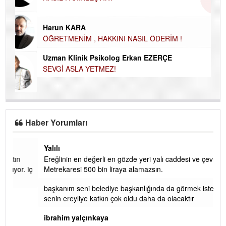
NASIL FAKİRLEŞTİK?
Ku
Ço
Harun KARA
ÖĞRETMENİM , HAKKINI NASIL ÖDERİM !
Uzman Klinik Psikolog Erkan EZERÇE
SEVGİ ASLA YETMEZ!
Haber Yorumları
Yalılı
Ereğlinin en değerli en gözde yeri yalı caddesi ve çevresidir.
 iç
Metrekaresi 500 bin liraya alamazsın.
başkanım seni belediye başkanlığında da görmek isteriz
senin ereyliye katkın çok oldu daha da olacaktır