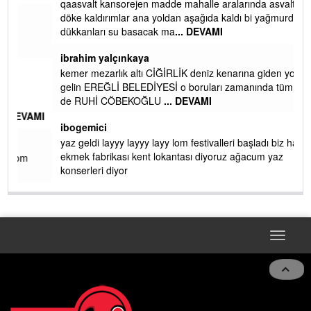
ibrahim yalçınkaya
qaasvalt kansorejen madde mahalle aralarında asvalt döke
döke kaldırımlar ana yoldan aşağıda kaldı bi yağmurda
dükkanları su basacak ma
... DEVAMI
ibrahim yalçınkaya
kemer mezarlık altı CİĞİRLİK deniz kenarına giden yola
gelin EREĞLİ BELEDİYESİ o boruları zamanında tüm ereğli
de RUHİ CÖBEKOĞLU
... DEVAMI
AMI
ibogemici
yaz geldi layyy layyy layy lom festivalleri başladı biz halk
ekmek fabrikası kent lokantası diyoruz ağacum yaz
konserleri diyor
Toggle
navigat