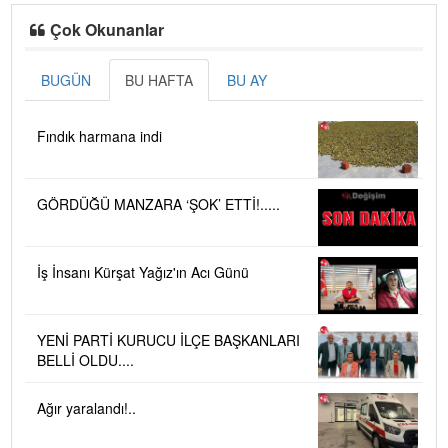
Çok Okunanlar
BUGÜN
BU HAFTA
BU AY
Fındık harmana indi
GÖRDÜĞÜ MANZARA ‘ŞOK’ ETTİ!.....
İş İnsanı Kürşat Yağız'ın Acı Günü
YENİ PARTİ KURUCU İLÇE BAŞKANLARI
BELLİ OLDU....
Ağır yaralandı!..