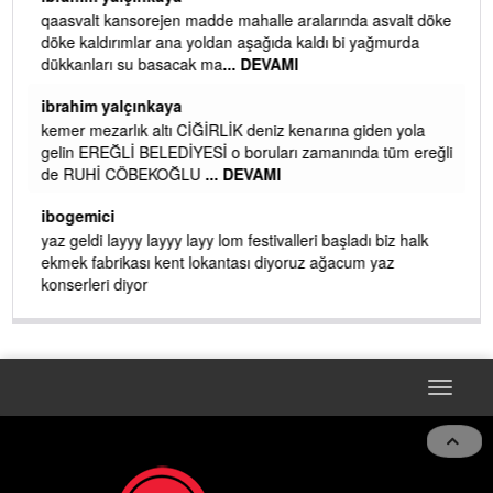
qaasvalt kansorejen madde mahalle aralarında asvalt döke
döke kaldırımlar ana yoldan aşağıda kaldı bi yağmurda
dükkanları su basacak ma
... DEVAMI
ibrahim yalçınkaya
kemer mezarlık altı CİĞİRLİK deniz kenarına giden yola
gelin EREĞLİ BELEDİYESİ o boruları zamanında tüm ereğli
de RUHİ CÖBEKOĞLU
... DEVAMI
AMI
ibogemici
yaz geldi layyy layyy layy lom festivalleri başladı biz halk
ekmek fabrikası kent lokantası diyoruz ağacum yaz
konserleri diyor
Toggle
navigat