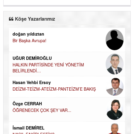
Köşe Yazarlarımız
doğan yıldıztan
Di
Bir Başka Avrupa!
KA
Ha
UĞUR DEMİROĞLU
DÜ
AH
HALKIN PARTİSİNDE YENİ YÖNETİM
BELİRLENDİ…
Hü
Hasan Vehbi Ersoy
H
DEİZM-TEİZM-ATEİZM-PANTEİZM’E BAKIŞ
El
EC
Özge CERRAH
ÖĞRENECEK ÇOK ŞEY VAR...
Du
İN
NA
İsmail DEMİREL