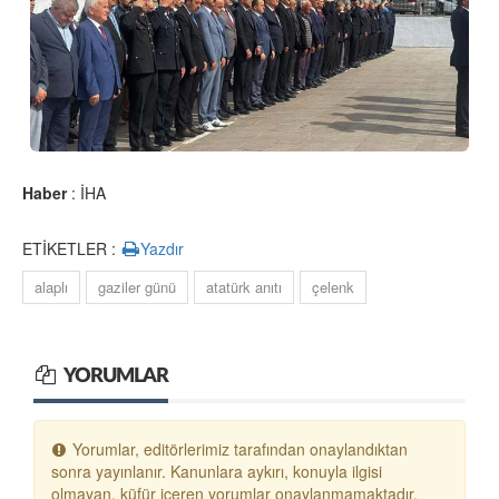
Haber
: İHA
ETİKETLER :
Yazdır
alaplı
gaziler günü
atatürk anıtı
çelenk
YORUMLAR
Yorumlar, editörlerimiz tarafından onaylandıktan
sonra yayınlanır. Kanunlara aykırı, konuyla ilgisi
olmayan, küfür içeren yorumlar onaylanmamaktadır.