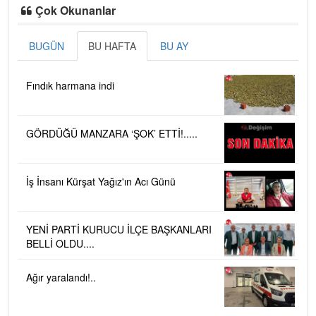
Çok Okunanlar
BUGÜN
BU HAFTA
BU AY
Fındık harmana indi
GÖRDÜĞÜ MANZARA ‘ŞOK’ ETTİ!.....
İş İnsanı Kürşat Yağız'ın Acı Günü
YENİ PARTİ KURUCU İLÇE BAŞKANLARI
BELLİ OLDU....
Ağır yaralandı!..