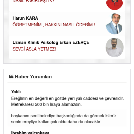
NASIL FAKİRLEŞTİK?
Ku
Ço
Harun KARA
ÖĞRETMENİM , HAKKINI NASIL ÖDERİM !
Uzman Klinik Psikolog Erkan EZERÇE
SEVGİ ASLA YETMEZ!
Haber Yorumları
Yalılı
Ereğlinin en değerli en gözde yeri yalı caddesi ve çevresidir.
 iç
Metrekaresi 500 bin liraya alamazsın.
başkanım seni belediye başkanlığında da görmek isteriz
senin ereyliye katkın çok oldu daha da olacaktır
ibrahim yalçınkaya