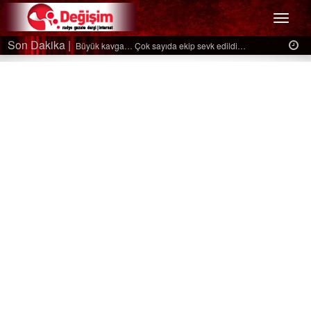
Menü
Son Dakika |
Ağaçtan düştü…