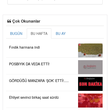
Çok Okunanlar
BUGÜN
BU HAFTA
BU AY
Fındık harmana indi
POSBIYIK DA VEDA ETTİ!
GÖRDÜĞÜ MANZARA ‘ŞOK’ ETTİ!.....
Ehliyet sevinci birkaç saat sürdü