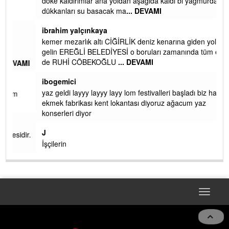
döke kaldırımlar ana yoldan aşağıda kaldı bi yağmurda
dükkanları su basacak ma
... DEVAMI
ibrahim yalçınkaya
kemer mezarlık altı CİĞİRLİK deniz kenarına giden yola
gelin EREĞLİ BELEDİYESİ o boruları zamanında tüm ereğli
de RUHİ CÖBEKOĞLU
... DEVAMI
AMI
ibogemici
yaz geldi layyy layyy layy lom festivalleri başladı biz halk
ekmek fabrikası kent lokantası diyoruz ağacum yaz
konserleri diyor
J
ir.
İşçilerin
Toggle
naviga