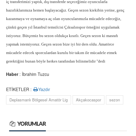
iç transferimizi yaptık, dış transferde seçeceğimiz oyuncularla
hazırlıklarımıza hemen başlayacağız. Geçen sezon kiekibin yerine, genç
kazanmaya ve oynamaya aç olan oyuncularımızla mücadele edeceğiz,
çünkü geçen yıl İstanbul temsilcisi Çıksalınspor örneğini uygulamak
istiyoruz. Bütçemiz bu sezon oldukça kısıtlı. Geçen sezon ki masrafı
yapmak istemiyoruz. Geçen sezon bize iyi bir ders oldu. Amatörce
mücadele edecek sporculardan kurulu bir takım ile mücadele etmek
gerektiğini bunan böyle herkes tarafından bilinmelidir "dedi
Haber
: İbrahim Tuzcu
ETİKETLER :
Yazdır
Deplasmanlı Bölgesel Amatör Lig
Akçakocaspor
sezon
YORUMLAR