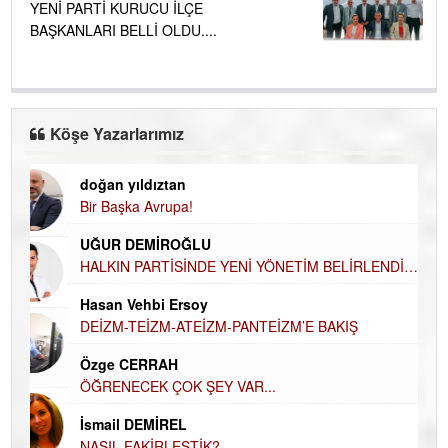
YENİ PARTİ KURUCU İLÇE
BAŞKANLARI BELLİ OLDU....
Köşe Yazarlarımız
doğan yıldıztan
Di
Bir Başka Avrupa!
KA
UĞUR DEMİROĞLU
Ha
HALKIN PARTİSİNDE YENİ YÖNETİM BELİRLENDİ…
DÜ
AH
Hasan Vehbi Ersoy
Hü
DEİZM-TEİZM-ATEİZM-PANTEİZM’E BAKIŞ
H
Özge CERRAH
El
ÖĞRENECEK ÇOK ŞEY VAR...
EC
İsmail DEMİREL
Du
NASIL FAKİRLEŞTİK?