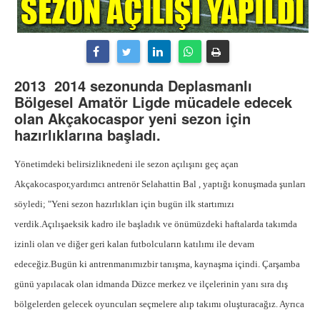
2013  2014 sezonunda Deplasmanlı
Bölgesel Amatör Ligde mücadele edecek
olan Akçakocaspor yeni sezon için
hazırlıklarına başladı.
Yönetimdeki belirsizliknedeni ile sezon açılışını geç açan
Akçakocaspor,yardımcı antrenör Selahattin Bal , yaptığı konuşmada şunları
söyledi; "Yeni sezon hazırlıkları için bugün ilk startımızı
verdik.Açılışaeksik kadro ile başladık ve önümüzdeki haftalarda takımda
izinli olan ve diğer geri kalan futbolcuların katılımı ile devam
edeceğiz.Bugün ki antrenmanımızbir tanışma, kaynaşma içindi. Çarşamba
günü yapılacak olan idmanda Düzce merkez ve ilçelerinin yanı sıra dış
bölgelerden gelecek oyuncuları seçmelere alıp takımı oluşturacağız. Ayrıca