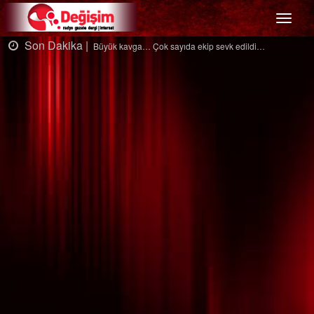
Menü
Son Dakika |
ip sevk edildi…
Ağaçtan düştü…