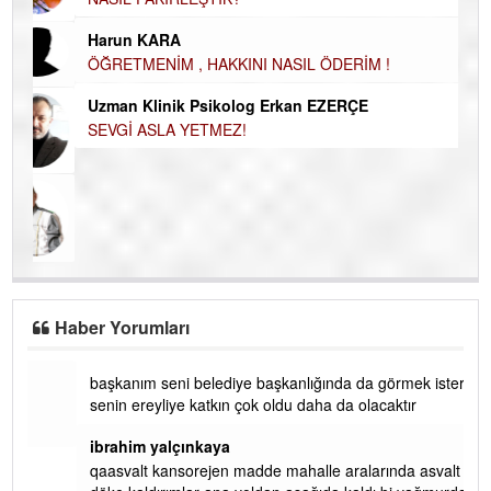
İN
Harun KARA
NA
ÖĞRETMENİM , HAKKINI NASIL ÖDERİM !
Ku
Uzman Klinik Psikolog Erkan EZERÇE
Ço
SEVGİ ASLA YETMEZ!
Haber Yorumları
başkanım seni belediye başkanlığında da görmek isteriz
senin ereyliye katkın çok oldu daha da olacaktır
ibrahim yalçınkaya
qaasvalt kansorejen madde mahalle aralarında asvalt döke