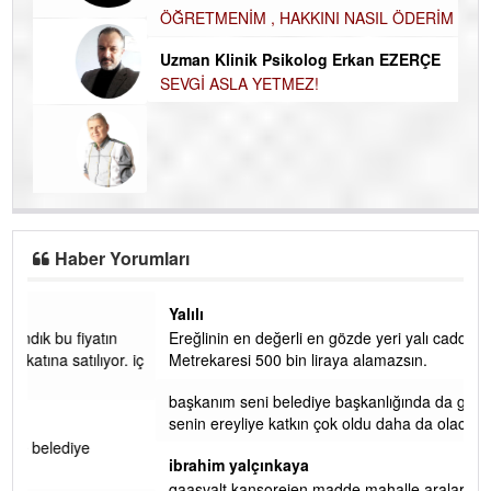
NASIL FAKİRLEŞTİK?
Ku
Ço
Harun KARA
ÖĞRETMENİM , HAKKINI NASIL ÖDERİM !
Uzman Klinik Psikolog Erkan EZERÇE
SEVGİ ASLA YETMEZ!
Haber Yorumları
Yalılı
Ereğlinin en değerli en gözde yeri yalı caddesi ve çevresidir.
 iç
Metrekaresi 500 bin liraya alamazsın.
başkanım seni belediye başkanlığında da görmek isteriz
senin ereyliye katkın çok oldu daha da olacaktır