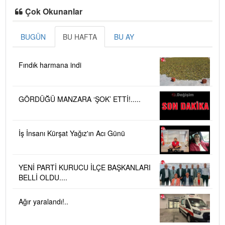
Çok Okunanlar
BUGÜN
BU HAFTA
BU AY
Fındık harmana indi
GÖRDÜĞÜ MANZARA ‘ŞOK’ ETTİ!.....
İş İnsanı Kürşat Yağız'ın Acı Günü
YENİ PARTİ KURUCU İLÇE BAŞKANLARI
BELLİ OLDU....
Ağır yaralandı!..