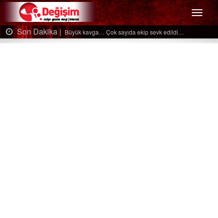
Menü
Son Dakika |
Ağaçtan düştü…