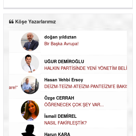
Köşe Yazarlarımız
doğan yıldıztan
Di
Bir Başka Avrupa!
KA
Ha
UĞUR DEMİROĞLU
DÜ
AH
HALKIN PARTİSİNDE YENİ YÖNETİM
BELİRLENDİ…
Hü
Hasan Vehbi Ersoy
H
DEİZM-TEİZM-ATEİZM-PANTEİZM’E BAKIŞ
El
EC
Özge CERRAH
ÖĞRENECEK ÇOK ŞEY VAR...
Du
İN
NA
İsmail DEMİREL