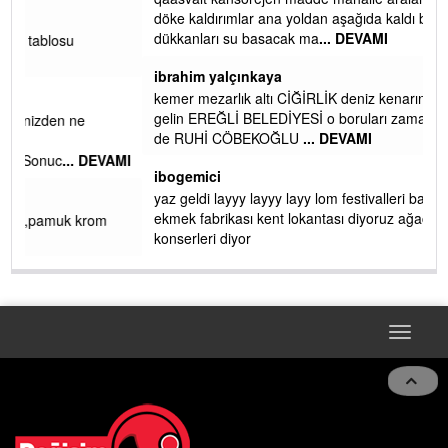
ibrahim yalçınkaya
qaasvalt kansorejen madde mahalle aralarında asvalt döke
döke kaldırımlar ana yoldan aşağıda kaldı bi yağmurda
dükkanları su basacak ma
... DEVAMI
ibrahim yalçınkaya
kemer mezarlık altı CİĞİRLİK deniz kenarına giden yola
gelin EREĞLİ BELEDİYESİ o boruları zamanında tüm ereğli
de RUHİ CÖBEKOĞLU
... DEVAMI
AMI
ibogemici
yaz geldi layyy layyy layy lom festivalleri başladı biz halk
ekmek fabrikası kent lokantası diyoruz ağacum yaz
konserleri diyor
Toggle
naviga