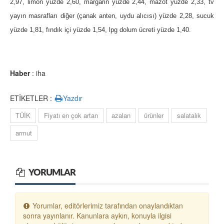
2,97, limon yüzde 2,60, margarin yüzde 2,44, mazot yüzde 2,33, tv
yayın masrafları diğer (çanak anten, uydu alıcısı) yüzde 2,28, sucuk
yüzde 1,81, fındık içi yüzde 1,54, lpg dolum ücreti yüzde 1,40.
Haber
: iha
ETİKETLER :
Yazdır
TÜİK
Fiyatı en çok artan
azalan
ürünler
salatalık
armut
YORUMLAR
Yorumlar, editörlerimiz tarafından onaylandıktan
sonra yayınlanır. Kanunlara aykırı, konuyla ilgisi