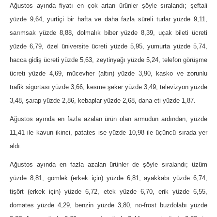
Ağustos ayında fiyatı en çok artan ürünler şöyle sıralandı; şeftali
yüzde 9,64, yurtiçi bir hafta ve daha fazla süreli turlar yüzde 9,11,
sarımsak yüzde 8,88, dolmalık biber yüzde 8,39, uçak bileti ücreti
yüzde 6,79, özel üniversite ücreti yüzde 5,95, yumurta yüzde 5,74,
hacca gidiş ücreti yüzde 5,63, zeytinyağı yüzde 5,24, telefon görüşme
ücreti yüzde 4,69, mücevher (altın) yüzde 3,90, kasko ve zorunlu
trafik sigortası yüzde 3,66, kesme şeker yüzde 3,49, televizyon yüzde
3,48, şarap yüzde 2,86, kebaplar yüzde 2,68, dana eti yüzde 1,87.
Ağustos ayında en fazla azalan ürün olan armudun ardından, yüzde
11,41 ile kavun ikinci, patates ise yüzde 10,98 ile üçüncü sırada yer
aldı.
Ağustos ayında en fazla azalan ürünler de şöyle sıralandı; üzüm
yüzde 8,81, gömlek (erkek için) yüzde 6,81, ayakkabı yüzde 6,74,
tişört (erkek için) yüzde 6,72, etek yüzde 6,70, erik yüzde 6,55,
domates yüzde 4,29, benzin yüzde 3,80, no-frost buzdolabı yüzde