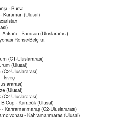
ışı - Bursa
 - Karaman (Ulusal)
caristan
ası)
 - Ankara - Samsun (Uluslararası)
yonası Ronse/Belçika
um (C1-Uluslararası)
urum (Ulusal)
(C2-Uluslararası)
- İsveç
uslararası)
e (Ulusal)
(C2-Uluslararası)
TB Cup - Karabük (Ulusal)
- Kahramanmaraş (C2-Uluslararası)
 Şampiyonası - Kahramanmaraş (Ulusal)