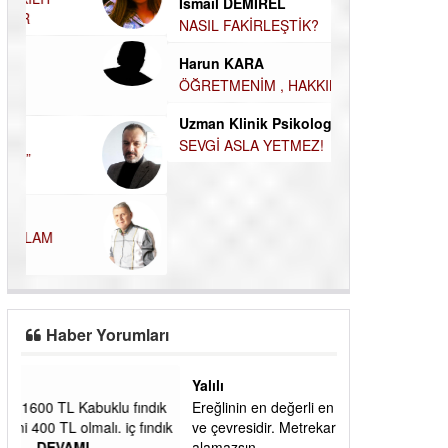
ÖĞRENECEK ÇOK ŞEY VAR...
Durul Mert M.A
İNSANLARIN E
MUTLULUK AMA
İsmail DEMİREL
OLABİLİRİZ?
NASIL FAKİRLEŞTİK?
Kudret Yavuz E
Çocuğunuz her 
Harun KARA
ÖĞRETMENİM , HAKKINI NASIL
ÖDERİM !
Uzman Klinik Psikolog Erkan
EZERÇE
SEVGİ ASLA YETMEZ!
Haber Yorumları
Yalılı
ık
Ereğlinin en değerli en gözde yeri yalı caddesi
dık
ve çevresidir. Metrekaresi 500 bin liraya