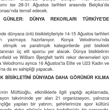
kımı ise 28-31 Ağustos tarihleri arasında Belçika’da
NOKTA: ARA ÖĞÜNLER
nası’nda temsil edecek.
Konuk Yazar
 GÜNLER: DÜNYA REKORLARI TÜRKİYE'DE
Temiz enerji ve gelecek
mücadelesi
nde dünyaca ünlü bisikletçileriyle 14-15 Ağustos tarihleri
Uğuralp CİVELEK
h yazmaya hazırlanıyor. Konya Velodromu’nda
“Bu bir suç duyurusudur”
 olimpik ve paralimpik kategorilerde pist bisikleti
 tanınan üç elit sporcu yer alacak. Dünya bisikletinin
Özkan Doğan
nfield ve William Bjergfelt tarihi rekor denemeleri için
YEREL RADYO VE REKLAM
 Velodromu ayrıca 16 Ağustos’ta Elite ve U23 Kadın ve
’na da ev sahipliği yapacak.
RK BİSİKLETİNİ DÜNYADA DAHA GÖRÜNÜR KILMA
n Müftüoğlu, etkinliklerle ilgili yaptığı açıklamada,
asyon takviminde yer alan 21 organizasyon, yalnızca
Mustafa Ozturk
çliğe yapılan bir yatırım, şehirlerimize spor kültürü
İç fındığın fiyatı bu gün 1600 TL Kabuklu fınd
bu fiyatın dörtte biri yani 400 TL olmalı. iç fın
ünyada daha görünür kılma hedefimizin bir parçasıdır.