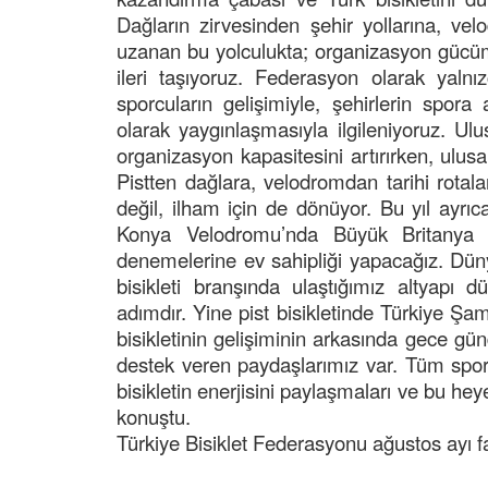
Dağların zirvesinden şehir yollarına, ve
uzanan bu yolculukta; organizasyon gücüm
ileri taşıyoruz. Federasyon olarak yalnız
sporcuların gelişimiyle, şehirlerin spora 
olarak yaygınlaşmasıyla ilgileniyoruz. Ulu
organizasyon kapasitesini artırırken, ulus
Pistten dağlara, velodromdan tarihi rota
değil, ilham için de dönüyor. Bu yıl ayrıc
Konya Velodromu’nda Büyük Britanya B
denemelerine ev sahipliği yapacağız. Dünya 
bisikleti branşında ulaştığımız altyapı
adımdır. Yine pist bisikletinde Türkiye Şam
bisikletinin gelişiminin arkasında gece gün
destek veren paydaşlarımız var. Tüm sporc
bisikletin enerjisini paylaşmaları ve bu he
konuştu.
Türkiye Bisiklet Federasyonu ağustos ayı fa