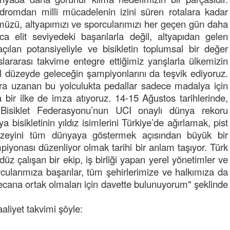
dört katına satılıyor. iç f
... DEVAMI
lodromdan milli mücadelenin izini süren rotalara kadar
üzü, altyapımızı ve sporcularımızı her geçen gün daha
ibrahim yalçınkaya
ca elit seviyedeki başarılarla değil, altyapıdan gelen
POSBIYIK nerelerde ya kaç aydır vekaletle
açılan potansiyeliyle ve bisikletin toplumsal bir değer
belediye yönetilirmi hayretdebişey
slararası takvime entegre ettiğimiz yarışlarla ülkemizin
Kadir inanc
al düzeyde geleceğin şampiyonlarını da teşvik ediyoruz.
Ekmek yediğiniz yere veda edersiniz gurur
lara uzanan bu yolculukta pedallar sadece madalya için
tablosu yaparsınız değişik bu kişilikler ya
a bir ilke de imza atıyoruz. 14-15 Ağustos tarihlerinde,
Muhammed
isiklet Federasyonu’nun UCI onaylı dünya rekoru
Valla tren kactj gitti.Uysali devirmwk icin
bisikletinin yıldız isimlerini Türkiye’de ağırlamak, pist
elinizden ne geliyosa Chp ile kendi partiniz
 düzeyini tüm dünyaya göstermek açısından büyük bir
aleyhine calistiniz.Becerdinizde Adami alasa
piyonası düzenliyor olmak tarihi bir anlam taşıyor. Türk
ettiniz.Sonuc
... DEVAMI
düz çalışan bir ekip, iş birliği yapan yerel yönetimler ve
Ali
ularımıza başarılar, tüm şehirlerimize ve halkımıza da
1950 türkiye
yecana ortak olmaları için davette bulunuyorum" şeklinde
ihracati,tütün,kuruüzüm,findik,pamuk krom
mdeni,kafa basi senede 14 dolar
aliyet takvimi şöyle: