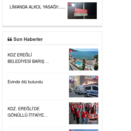
LİMANDA ALKOL YASAĞI!......
Son Haberler
KDZ EREĞLİ
BELEDİYESİ BARIŞ VE
SEVGİ PLAJLARINDA
DENİZ SUYU
KALİTESİ
Evinde ölü bulundu
"MÜKEMMEL"
KDZ. EREĞLİ'DE
GÖNÜLLÜ İTFAİYECİ
AİLESİ BÜYÜYOR...