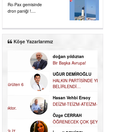
Ro-Pax gemisinde
dron paniği !....
Köşe Yazarlarımız
doğan yıldıztan
Dilek Şen Kara
Bir Başka Avrupa!
KAYIP-YAS SÜR
Hamdi Güner
UĞUR DEMİROĞLU
DÜNYASI İÇİN
MÜSLÜMAN AHİ
HALKIN PARTİSİNDE YENİ
YÖNETİM BELİRLENDİ…
Hüseyin Aksak
Hasan Vehbi Ersoy
HAVADAN SUD
DEİZM-TEİZM-ATEİZM-
Elif Yapıcı
PANTEİZM’E BAKIŞ
ECHO İLE NARC
Özge CERRAH
HİKÂYESİ