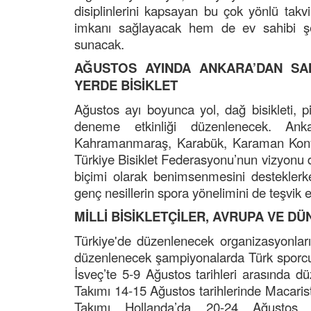
disiplinlerini kapsayan bu çok yönlü tak
imkanı sağlayacak hem de ev sahibi şehi
sunacak.
AĞUSTOS AYINDA ANKARA’DAN SA
YERDE BİSİKLET
Ağustos ayı boyunca yol, dağ bisikleti, pis
deneme etkinliği düzenlenecek. An
Kahramanmaraş, Karabük, Karaman Konya,
Türkiye Bisiklet Federasyonu’nun vizyonu d
biçimi olarak benimsenmesini desteklerken,
genç nesillerin spora yönelimini de teşvik e
MİLLİ BİSİKLETÇİLER, AVRUPA VE D
Türkiye'de düzenlenecek organizasyonları
düzenlenecek şampiyonalarda Türk sporcular
İsveç’te 5-9 Ağustos tarihleri arasında d
Takımı 14-15 Ağustos tarihlerinde Macarist
Takımı Hollanda’da 20-24 Ağustos t