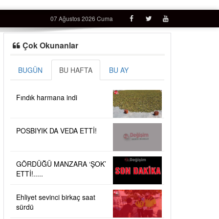
07 Ağustos 2026 Cuma
Çok Okunanlar
BUGÜN
BU HAFTA
BU AY
Fındık harmana indi
POSBIYIK DA VEDA ETTİ!
GÖRDÜĞÜ MANZARA ‘ŞOK’
ETTİ!.....
Ehliyet sevinci birkaç saat
sürdü