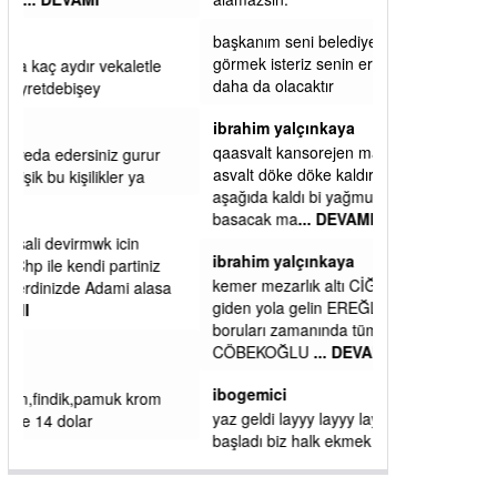
alamazsın.
başkanım seni belediye başkanlığında da
görmek isteriz senin ereyliye katkın çok oldu
daha da olacaktır
ibrahim yalçınkaya
qaasvalt kansorejen madde mahalle aralarında
asvalt döke döke kaldırımlar ana yoldan
aşağıda kaldı bi yağmurda dükkanları su
basacak ma
... DEVAMI
ibrahim yalçınkaya
kemer mezarlık altı CİĞİRLİK deniz kenarına
giden yola gelin EREĞLİ BELEDİYESİ o
boruları zamanında tüm ereğli de RUHİ
CÖBEKOĞLU
... DEVAMI
ibogemici
yaz geldi layyy layyy layy lom festivalleri
başladı biz halk ekmek fabrikası kent lokantası
diyoruz ağacum yaz konserleri diyor