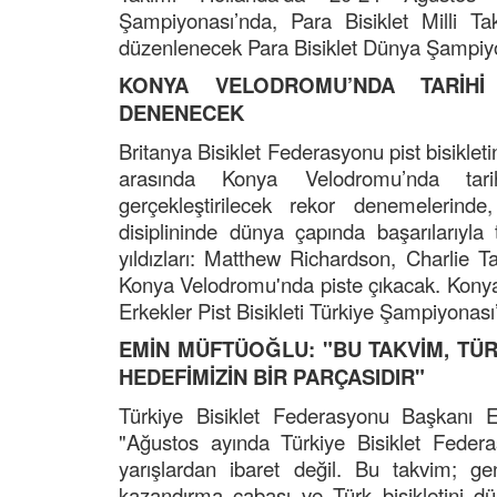
Şampiyonası’nda, Para Bisiklet Milli Ta
düzenlenecek Para Bisiklet Dünya Şampiyo
KONYA VELODROMU’NDA TARİHİ
DENENECEK
Britanya Bisiklet Federasyonu pist bisikleti
arasında Konya Velodromu’nda tari
gerçekleştirilecek rekor denemelerinde,
disiplininde dünya çapında başarılarıyla
yıldızları: Matthew Richardson, Charlie Ta
Konya Velodromu'nda piste çıkacak. Konya
Erkekler Pist Bisikleti Türkiye Şampiyonası
EMİN MÜFTÜOĞLU: "BU TAKVİM, TÜ
HEDEFİMİZİN BİR PARÇASIDIR"
Türkiye Bisiklet Federasyonu Başkanı Emi
"Ağustos ayında Türkiye Bisiklet Feder
yarışlardan ibaret değil. Bu takvim; gen
kazandırma çabası ve Türk bisikletini d