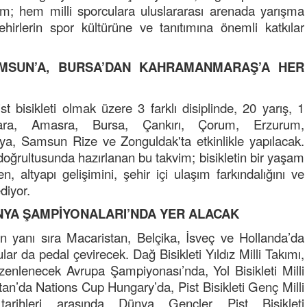
vim; hem milli sporculara uluslararası arenada yarışma
rlerin spor kültürüne ve tanıtımına önemli katkılar
MSUN’A, BURSA’DAN KAHRAMANMARAŞ’A HER
t bisikleti olmak üzere 3 farklı disiplinde, 20 yarış, 1
kara, Amasra, Bursa, Çankırı, Çorum, Erzurum,
Semih ÇOLAK
 Samsun Rize ve Zonguldak'ta etkinlikle yapılacak.
SEÇMEN NE DEDİ?
oğrultusunda hazırlanan bu takvim; bisikletin bir yaşam
 altyapı gelişimini, şehir içi ulaşım farkındalığını ve
Op. Dr. Erol GÜNEN
diyor.
Kemiklerinizi Sessizce Çürüten 6
Alışkanlık
ÜNYA ŞAMPİYONALARI’NDA YER ALACAK
n yanı sıra Macaristan, Belçika, İsveç ve Hollanda’da
Şenol AZMAN
“Aman doktor, yaman doktor.
 da pedal çevirecek. Dağ Bisikleti Yıldız Milli Takımı,
Derdime bir çare!” – 2-
üzenlenecek Avrupa Şampiyonası’nda, Yol Bisikleti Milli
an’da Nations Cup Hungary’da, Pist Bisikleti Genç Milli
Merve KIRAN
arihleri arasında Dünya Gençler Pist Bisikleti
KİLO KONTROLÜNDE KİLİT