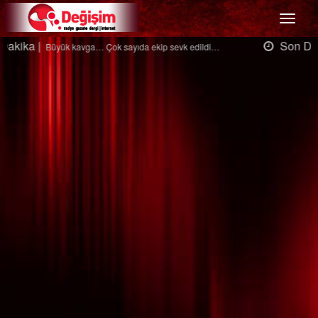
Menü
Son Dakika |
Ağaçtan düştü…