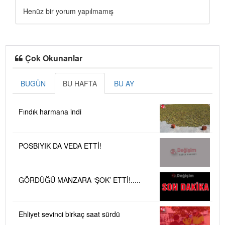
Henüz bir yorum yapılmamış
Çok Okunanlar
BUGÜN
BU HAFTA
BU AY
Fındık harmana indi
POSBIYIK DA VEDA ETTİ!
GÖRDÜĞÜ MANZARA ‘ŞOK’ ETTİ!.....
Ehliyet sevinci birkaç saat sürdü