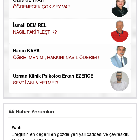
ÖĞRENECEK ÇOK ŞEY VAR...
Du
İN
NA
İsmail DEMİREL
NASIL FAKİRLEŞTİK?
Ku
Ço
Harun KARA
ÖĞRETMENİM , HAKKINI NASIL ÖDERİM !
Uzman Klinik Psikolog Erkan EZERÇE
SEVGİ ASLA YETMEZ!
Haber Yorumları
Yalılı
Ereğlinin en değerli en gözde yeri yalı caddesi ve çevresidir.