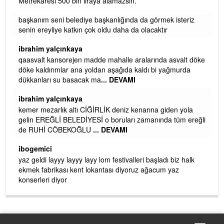
 iç
Metrekaresi 500 bin liraya alamazsın.
başkanım seni belediye başkanlığında da görmek isteriz
senin ereyliye katkın çok oldu daha da olacaktır
ibrahim yalçınkaya
qaasvalt kansorejen madde mahalle aralarında asvalt döke
döke kaldırımlar ana yoldan aşağıda kaldı bi yağmurda
dükkanları su basacak ma
... DEVAMI
ibrahim yalçınkaya
kemer mezarlık altı CİĞİRLİK deniz kenarına giden yola
gelin EREĞLİ BELEDİYESİ o boruları zamanında tüm ereğli
de RUHİ CÖBEKOĞLU
... DEVAMI
AMI
ibogemici
yaz geldi layyy layyy layy lom festivalleri başladı biz halk
ekmek fabrikası kent lokantası diyoruz ağacum yaz
konserleri diyor