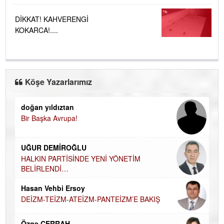
DİKKAT! KAHVERENGİ
KOKARCA!....
Köşe Yazarlarımız
doğan yıldıztan
Di
Bir Başka Avrupa!
KA
Ha
UĞUR DEMİROĞLU
DÜ
AH
HALKIN PARTİSİNDE YENİ YÖNETİM
BELİRLENDİ…
Hü
Hasan Vehbi Ersoy
H
DEİZM-TEİZM-ATEİZM-PANTEİZM’E BAKIŞ
El
EC
Özge CERRAH