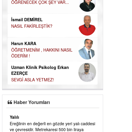
ÖĞRENECEK ÇOK ŞEY VAR...
Durul Mert M.A
İNSANLARIN E
MUTLULUK AMA
İsmail DEMİREL
OLABİLİRİZ?
NASIL FAKİRLEŞTİK?
Kudret Yavuz E
Çocuğunuz her 
Harun KARA
ÖĞRETMENİM , HAKKINI NASIL
ÖDERİM !
Uzman Klinik Psikolog Erkan
EZERÇE
SEVGİ ASLA YETMEZ!
Haber Yorumları
Yalılı
ık
Ereğlinin en değerli en gözde yeri yalı caddesi
dık
ve çevresidir. Metrekaresi 500 bin liraya