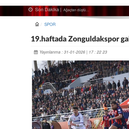
Son Dakika |
Ağaçtan düştü…
SPOR
19.haftada Zonguldakspor gal
Yayınlanma : 31-01-2026 | 17 : 22 23