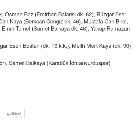
 Osman Boz (Emirhan Balarısı dk. 62), Rüzgar Eser
Can Kaya (Berkcan Cengiz dk. 46), Mustafa Can Birol,
 Emin Temel (Samet Balkaya dk. 46), Yakup Ramazan
r
gar Esen Bostan (dk. 16 k.k.), Melih Mert Kaya (dk. 90)
Semih ÇOLAK
por), Samet Balkaya (Karabük İdmanyurduspor)
SEÇMEN NE DEDİ?
Op. Dr. Erol GÜNEN
Kemiklerinizi Sessizce Çürüten 6
Alışkanlık
Şenol AZMAN
“Aman doktor, yaman doktor.
galibiyet
Derdime bir çare!” – 2-
Merve KIRAN
KİLO KONTROLÜNDE KİLİT