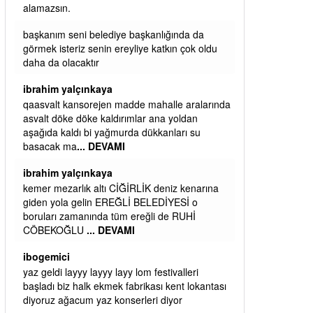
alamazsın.
başkanım seni belediye başkanlığında da
görmek isteriz senin ereyliye katkın çok oldu
daha da olacaktır
ibrahim yalçınkaya
qaasvalt kansorejen madde mahalle aralarında
asvalt döke döke kaldırımlar ana yoldan
aşağıda kaldı bi yağmurda dükkanları su
basacak ma
... DEVAMI
ibrahim yalçınkaya
kemer mezarlık altı CİĞİRLİK deniz kenarına
giden yola gelin EREĞLİ BELEDİYESİ o
boruları zamanında tüm ereğli de RUHİ
CÖBEKOĞLU
... DEVAMI
ibogemici
yaz geldi layyy layyy layy lom festivalleri
başladı biz halk ekmek fabrikası kent lokantası
diyoruz ağacum yaz konserleri diyor