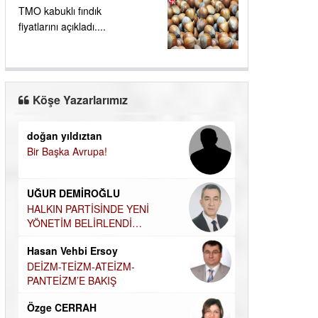
TMO kabuklı fındık
fiyatlarını açıkladı....
Köşe Yazarlarımız
doğan yıldıztan
Dilek Şen Kara
Bir Başka Avrupa!
KAYIP-YAS SÜR
Hamdi Güner
UĞUR DEMİROĞLU
DÜNYASI İÇİN
MÜSLÜMAN AHİ
HALKIN PARTİSİNDE YENİ
YÖNETİM BELİRLENDİ…
Hüseyin Aksak
Hasan Vehbi Ersoy
HAVADAN SUD
DEİZM-TEİZM-ATEİZM-
Elif Yapıcı
PANTEİZM’E BAKIŞ
ECHO İLE NARC
Özge CERRAH
HİKÂYESİ