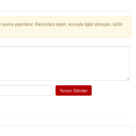
NOKTA: ARA ÖĞÜNLER
Konuk Yazar
Temiz enerji ve gelecek
 sonra yayınlanır. Kanunlara aykırı, konuyla ilgisi olmayan, küfür
mücadelesi
Uğuralp CİVELEK
“Bu bir suç duyurusudur”
Özkan Doğan
YEREL RADYO VE REKLAM
Yorum Gönder
Mustafa Ozturk
İç fındığın fiyatı bu gün 1600 TL Kabuklu fınd
bu fiyatın dörtte biri yani 400 TL olmalı. iç fın