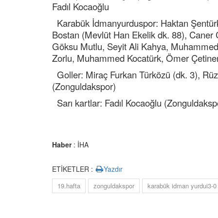
Fadıl Kocaoğlu
Karabük İdmanyurduspor: Haktan Şentürk,
Bostan (Mevlüt Han Ekelik dk. 88), Caner 
Göksu Mutlu, Seyit Ali Kahya, Muhammed
Zorlu, Muhammed Kocatürk, Ömer Çetine
Goller: Miraç Furkan Türközü (dk. 3), Rüz
(Zonguldakspor)
Sarı kartlar: Fadıl Kocaoğlu (Zonguldaks
Haber
: İHA
ETİKETLER :
Yazdır
19.hafta
zonguldakspor
karabük idman yurdui3-0