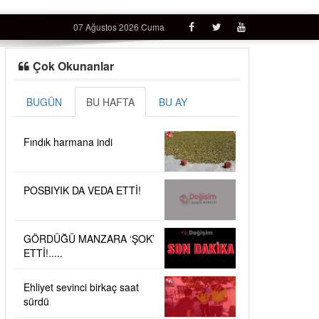
07 Ağustos 2026 Cuma
Çok Okunanlar
BUGÜN
BU HAFTA
BU AY
Fındık harmana indi
POSBIYIK DA VEDA ETTİ!
GÖRDÜĞÜ MANZARA ‘ŞOK’
ETTİ!.....
Ehliyet sevinci birkaç saat
sürdü