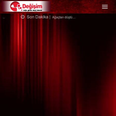
Menü
Son Dakika |
Ağaçtan düştü…