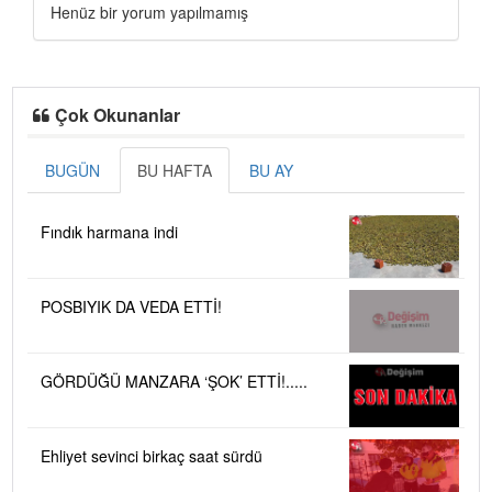
Henüz bir yorum yapılmamış
Çok Okunanlar
BUGÜN
BU HAFTA
BU AY
Fındık harmana indi
POSBIYIK DA VEDA ETTİ!
GÖRDÜĞÜ MANZARA ‘ŞOK’ ETTİ!.....
Ehliyet sevinci birkaç saat sürdü