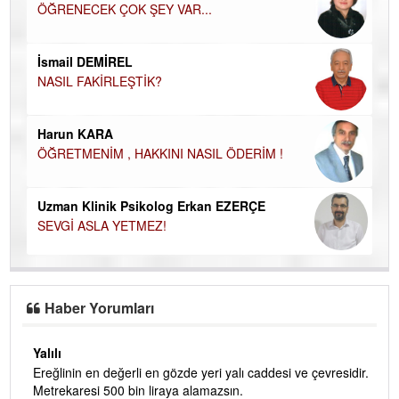
ÖĞRENECEK ÇOK ŞEY VAR...
Du
İN
NA
İsmail DEMİREL
NASIL FAKİRLEŞTİK?
Ku
Ço
Harun KARA
ÖĞRETMENİM , HAKKINI NASIL ÖDERİM !
Uzman Klinik Psikolog Erkan EZERÇE
SEVGİ ASLA YETMEZ!
Haber Yorumları
Yalılı
Ereğlinin en değerli en gözde yeri yalı caddesi ve çevresidir.
 iç
Metrekaresi 500 bin liraya alamazsın.