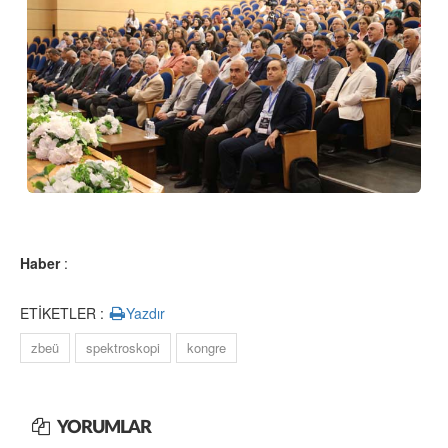
Haber
:
ETİKETLER :
Yazdır
zbeü
spektroskopi
kongre
YORUMLAR