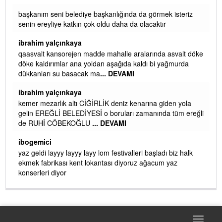
başkanım seni belediye başkanlığında da görmek isteriz
senin ereyliye katkın çok oldu daha da olacaktır
ibrahim yalçınkaya
qaasvalt kansorejen madde mahalle aralarında asvalt döke
döke kaldırımlar ana yoldan aşağıda kaldı bi yağmurda
dükkanları su basacak ma
... DEVAMI
ibrahim yalçınkaya
kemer mezarlık altı CİĞİRLİK deniz kenarına giden yola
gelin EREĞLİ BELEDİYESİ o boruları zamanında tüm ereğli
de RUHİ CÖBEKOĞLU
... DEVAMI
AMI
ibogemici
yaz geldi layyy layyy layy lom festivalleri başladı biz halk
ekmek fabrikası kent lokantası diyoruz ağacum yaz
konserleri diyor
Toggle