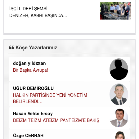
İŞÇİ LİDERİ ŞEMSİ
DENİZER, KABRİ BAŞINDA
ANILDI.....
Köşe Yazarlarımız
doğan yıldıztan
Di
Bir Başka Avrupa!
KA
Ha
UĞUR DEMİROĞLU
DÜ
AH
HALKIN PARTİSİNDE YENİ YÖNETİM
BELİRLENDİ…
Hü
Hasan Vehbi Ersoy
H
DEİZM-TEİZM-ATEİZM-PANTEİZM’E BAKIŞ
El
EC
Özge CERRAH