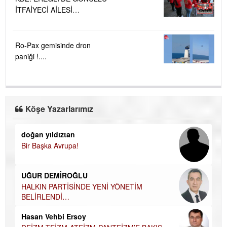
İTFAİYECİ AİLESİ
BÜYÜYOR...
Ro-Pax gemisinde dron
paniği !....
Köşe Yazarlarımız
doğan yıldıztan
Di
Bir Başka Avrupa!
KA
Ha
UĞUR DEMİROĞLU
DÜ
AH
HALKIN PARTİSİNDE YENİ YÖNETİM
BELİRLENDİ…
Hü
Hasan Vehbi Ersoy
H