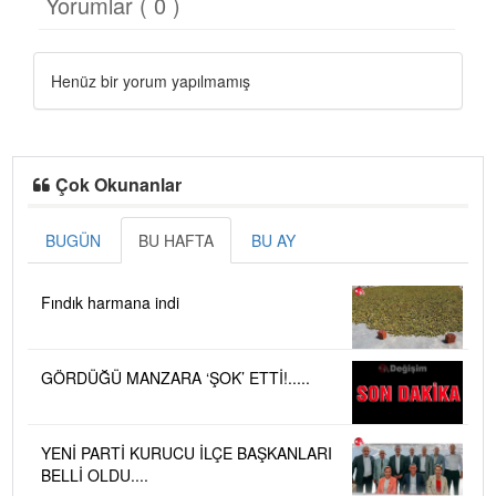
Yorumlar ( 0 )
Henüz bir yorum yapılmamış
Çok Okunanlar
BUGÜN
BU HAFTA
BU AY
Fındık harmana indi
GÖRDÜĞÜ MANZARA ‘ŞOK’ ETTİ!.....
YENİ PARTİ KURUCU İLÇE BAŞKANLARI
BELLİ OLDU....