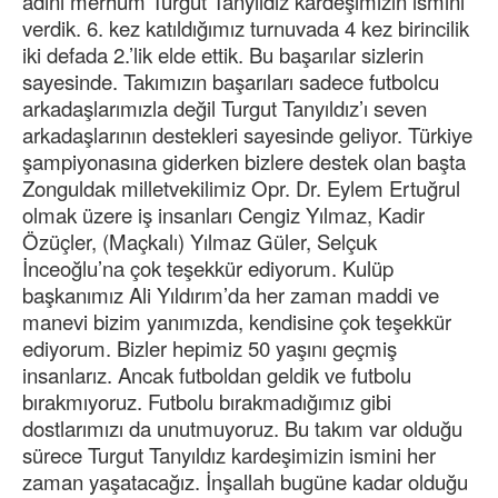
adını merhum Turgut Tanyıldız kardeşimizin ismini
verdik. 6. kez katıldığımız turnuvada 4 kez birincilik
iki defada 2.’lik elde ettik. Bu başarılar sizlerin
sayesinde. Takımızın başarıları sadece futbolcu
arkadaşlarımızla değil Turgut Tanyıldız’ı seven
arkadaşlarının destekleri sayesinde geliyor. Türkiye
şampiyonasına giderken bizlere destek olan başta
Zonguldak milletvekilimiz Opr. Dr. Eylem Ertuğrul
olmak üzere iş insanları Cengiz Yılmaz, Kadir
Özüçler, (Maçkalı) Yılmaz Güler, Selçuk
İnceoğlu’na çok teşekkür ediyorum. Kulüp
başkanımız Ali Yıldırım’da her zaman maddi ve
manevi bizim yanımızda, kendisine çok teşekkür
ediyorum. Bizler hepimiz 50 yaşını geçmiş
insanlarız. Ancak futboldan geldik ve futbolu
bırakmıyoruz. Futbolu bırakmadığımız gibi
dostlarımızı da unutmuyoruz. Bu takım var olduğu
sürece Turgut Tanyıldız kardeşimizin ismini her
zaman yaşatacağız. İnşallah bugüne kadar olduğu