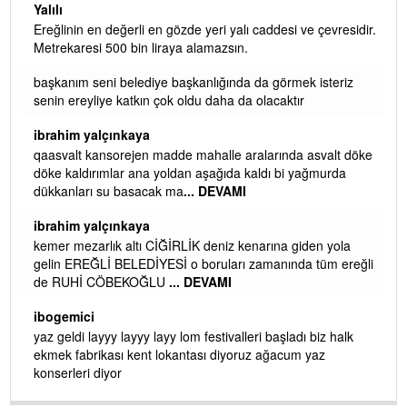
Yalılı
Ereğlinin en değerli en gözde yeri yalı caddesi ve çevresidir.
 iç
Metrekaresi 500 bin liraya alamazsın.
başkanım seni belediye başkanlığında da görmek isteriz
senin ereyliye katkın çok oldu daha da olacaktır
ibrahim yalçınkaya
qaasvalt kansorejen madde mahalle aralarında asvalt döke
döke kaldırımlar ana yoldan aşağıda kaldı bi yağmurda
dükkanları su basacak ma
... DEVAMI
ibrahim yalçınkaya
kemer mezarlık altı CİĞİRLİK deniz kenarına giden yola
gelin EREĞLİ BELEDİYESİ o boruları zamanında tüm ereğli
de RUHİ CÖBEKOĞLU
... DEVAMI
AMI
ibogemici
yaz geldi layyy layyy layy lom festivalleri başladı biz halk
ekmek fabrikası kent lokantası diyoruz ağacum yaz
konserleri diyor