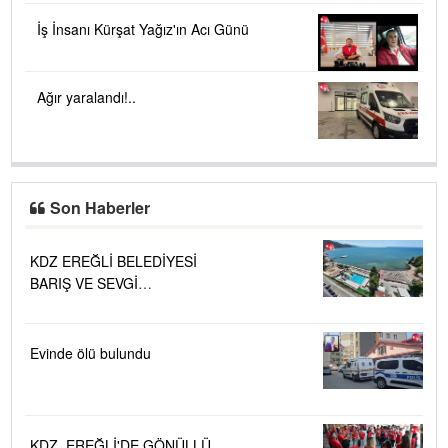
İş İnsanı Kürşat Yağız'ın Acı Günü
Ağır yaralandı!..
Son Haberler
KDZ EREĞLİ BELEDİYESİ
BARIŞ VE SEVGİ
PLAJLARINDA DENİZ SUYU
KALİTESİ "MÜKEMMEL"
Evinde ölü bulundu
KDZ. EREĞLİ'DE GÖNÜLLÜ