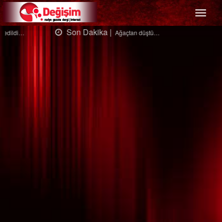
Menü
Son Dakika |
Ağaçtan düştü…