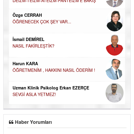
DEİZM-TEİZM-ATEİZM-PANTEİZM’E BAKIŞ
El
EC
Özge CERRAH
ÖĞRENECEK ÇOK ŞEY VAR...
Du
İN
NA
İsmail DEMİREL
NASIL FAKİRLEŞTİK?
Ku
Ço
Harun KARA
ÖĞRETMENİM , HAKKINI NASIL ÖDERİM !
Uzman Klinik Psikolog Erkan EZERÇE
SEVGİ ASLA YETMEZ!
Haber Yorumları